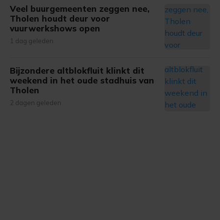
onze cookiepagina kun je ons cookiebeleid bekijken en je
Veel buurgemeenten zeggen nee,
gemaakte keuze altijd wijzigen of intrekken.
Tholen houdt deur voor
vuurwerkshows open
1 dag geleden
Bijzondere altblokfluit klinkt dit
weekend in het oude stadhuis van
Tholen
2 dagen geleden