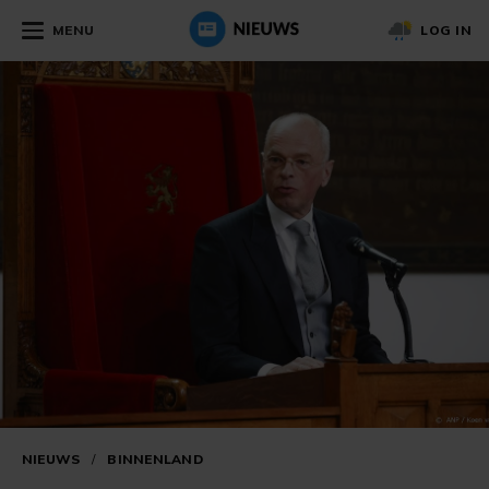
MENU
LOG IN
NIEUWS
/
BINNENLAND