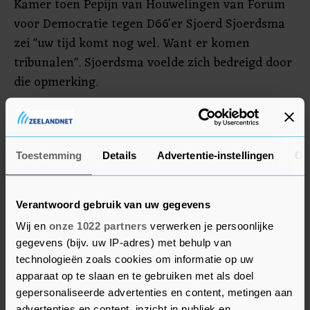
Kamer toen Pepijn van Houwelingen van Forum
voor Democratie tegen D66'er Sjoerd Sjoerdsma
zei "uw tijd komt nog wel. Want er komen
tribunalen". Sjoerdsma voelde zich bedreigd door
die opmerking.
Voorzitter Vera Bergkamp van de Tweede Kamer
gaat de komende weken in gesprek met de
fractievoorzitters over haar zorgen over de
Toestemming
Details
Advertentie-instellingen
Ov
verruwing van het debat. "Dat gaat mijns inziens
niet alleen over omgangsvormen, maar ook over
Verantwoord gebruik van uw gegevens
de vraag wanneer dit uitmondt in intimidatie",
Wij en
onze 1022 partners
verwerken je persoonlijke
schrijft ze aan de fractievoorzitters.
gegevens (bijv. uw IP-adres) met behulp van
technologieën zoals cookies om informatie op uw
apparaat op te slaan en te gebruiken met als doel
gepersonaliseerde advertenties en content, metingen aan
advertenties en content, inzicht in publiek en