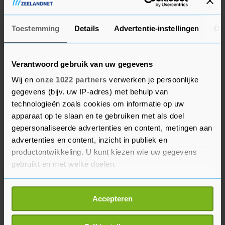
huidige regelgeving te voldoen en nog strengere
milieuregels als een bedreiging voor hun
bedrijven zien. Maatschappelijke organisaties
Toestemming
Details
Advertentie-instellingen
Ov
schrijven in een open brief aan Europese
beleidsmakers juist dat een gezonde natuur
Verantwoord gebruik van uw gegevens
noodzakelijk is "om onszelf te voeden, schoon
Wij en
onze 1022 partners
verwerken je persoonlijke
water te drinken, schone lucht in te ademen en
gegevens (bijv. uw IP-adres) met behulp van
in een veilig klimaat te leven".
technologieën zoals cookies om informatie op uw
apparaat op te slaan en te gebruiken met als doel
Onder meer Greenpeace, Oxfam en het Wereld
gepersonaliseerde advertenties en content, metingen aan
Natuur Fonds vinden dat landen die aansturen
advertenties en content, inzicht in publiek en
productontwikkeling. U kunt kiezen wie uw gegevens
op het afzwakken of terugdraaien van groene
gebruikt en met welke doelen.
maatregelen "de levens riskeren van de mensen
die ze vertegenwoordigen". Ze zien daarin "een
Als u het toestaat, willen we ook graag:
opportunistische poging om wat extra stemmen
Accepteren
Informatie verzamelen over uw geografische
te vergaren" bij de verkiezingen voor het
locatie, die tot een paar meter nauwkeurig kan zijn