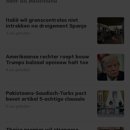
Meer uit Buitenland
Italië wil grenscontroles niet
intrekken na dreigement Spanje
3 uur geleden
Amerikaanse rechter roept bouw
Trumps balzaal opnieuw halt toe
4 uur geleden
Pakistaans-Saudisch-Turks pact
bevat artikel 5-achtige clausule
6 uur geleden
Thaise premier wil strengere