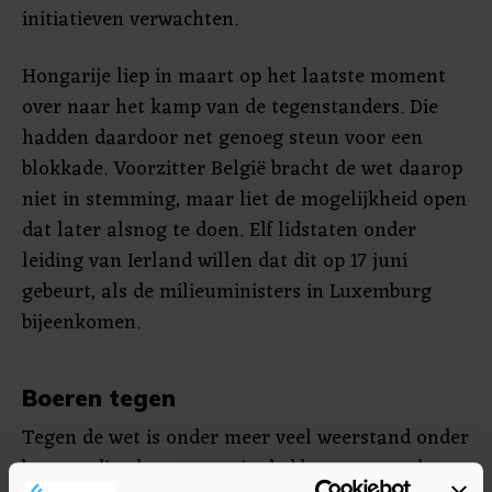
initiatieven verwachten.
Hongarije liep in maart op het laatste moment
over naar het kamp van de tegenstanders. Die
hadden daardoor net genoeg steun voor een
blokkade. Voorzitter België bracht de wet daarop
niet in stemming, maar liet de mogelijkheid open
dat later alsnog te doen. Elf lidstaten onder
leiding van Ierland willen dat dit op 17 juni
gebeurt, als de milieuministers in Luxemburg
bijeenkomen.
Boeren tegen
Tegen de wet is onder meer veel weerstand onder
boeren, die al grote moeite hebben om aan de