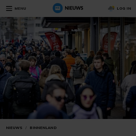
MENU
LOG IN
NIEUWS
/
BINNENLAND