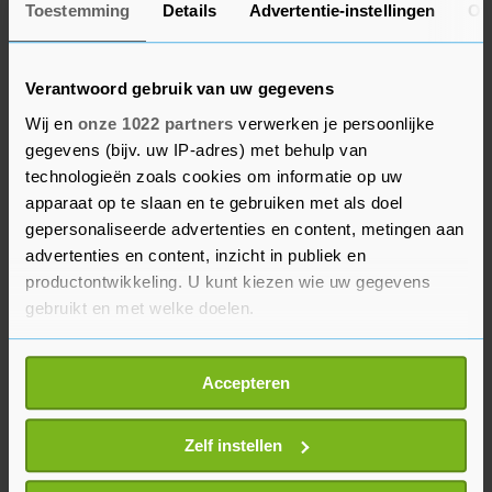
Toestemming
Details
Advertentie-instellingen
Ov
2040 is dit naar verwachting een kwart. Dit komt
door de geboortegolf na de Tweede Wereldoorlog
en in de jaren zestig. Bovendien worden
Verantwoord gebruik van uw gegevens
Nederlanders gemiddeld gezien steeds ouder.
Wij en
onze 1022 partners
verwerken je persoonlijke
gegevens (bijv. uw IP-adres) met behulp van
In 2070, het laatste jaar waarover het CBS de
technologieën zoals cookies om informatie op uw
situatie heeft uitgerekend, is de Nederlandse
apparaat op te slaan en te gebruiken met als doel
gepersonaliseerde advertenties en content, metingen aan
bevolking naast ouder ook diverser. Op dit
advertenties en content, inzicht in publiek en
moment is 16 procent van de inwoners geboren in
productontwikkeling. U kunt kiezen wie uw gegevens
het buitenland, in 2070 is dit naar verwachting
gebruikt en met welke doelen.
26 procent. Het deel van de inwoners waarvan
minstens een van de ouders in het buitenland is
Als u het toestaat, willen we ook graag:
Accepteren
geboren, stijgt van 11 naar zo'n 20 procent.
Informatie verzamelen over uw geografische
locatie, die tot een paar meter nauwkeurig kan zijn
Uw apparaat identificeren door het actief te
Zelf instellen
scannen op specifieke eigenschappen (fingerprinting)