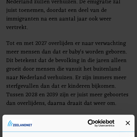
Nederland zullen verhuizen. De emigratie zal
juist toenemen, doordat een deel van de
immigranten na een aantal jaar ook weer
vertrekt.
Tot en met 2027 overlijden er naar verwachting
meer mensen dan dat er baby's worden geboren.
Dit betekent dat de bevolking in die jaren alleen
groeit door mensen die vanuit het buitenland
naar Nederland verhuizen. Er zijn immers meer
sterfgevallen dan dat er kinderen bijkomen.
Tussen 2028 en 2039 zijn er juist meer geboortes
dan overlijdens, daarna draait dat weer om.
De groep 65-plussers zal de komende jaren
steeds groter worden. Op dit moment is een op de
vijf inwoners van Nederland 65 jaar of ouder, in