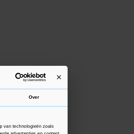
Over
p van technologieën zoals
erde advertenties en content,