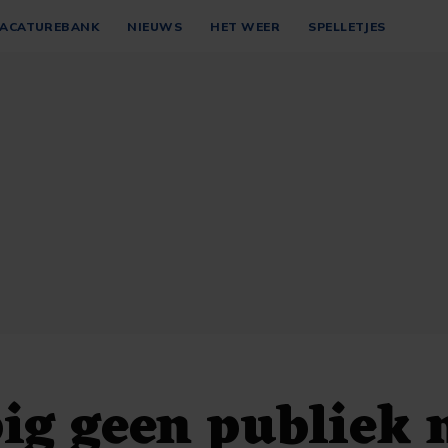
ACATUREBANK
NIEUWS
HET WEER
SPELLETJES
ig geen publiek 