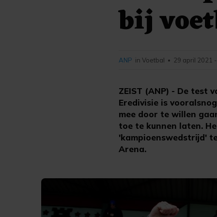
bij voe
ANP
in Voetbal
29 april 2021 
•
ZEIST (ANP) - De test 
Eredivisie is vooralsno
mee door te willen ga
toe te kunnen laten. He
'kampioenswedstrijd' t
Arena.