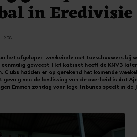
tbal in Eredivisie
- 12:58
van het afgelopen weekeinde met toeschouwers bij w
g eenmalig geweest. Het kabinet heeft de KNVB late
an. Clubs hadden er op gerekend het komende weeke
t gevolg van de beslissing van de overheid is dat Aj
egen Emmen zondag voor lege tribunes speelt in de J