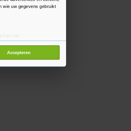
en wie uw gegevens gebruikt
g kan zijn
erprinting)
t
detailgedeelte
in. U kunt uw
Accepteren
p onze cookiepagina kun je