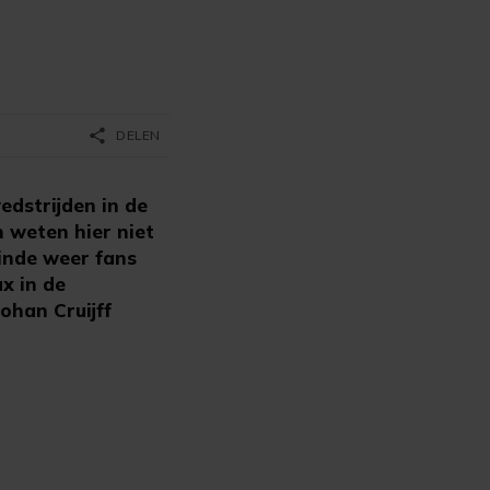
share
DELEN
edstrijden in de
n weten hier niet
inde weer fans
ax in de
ohan Cruijff