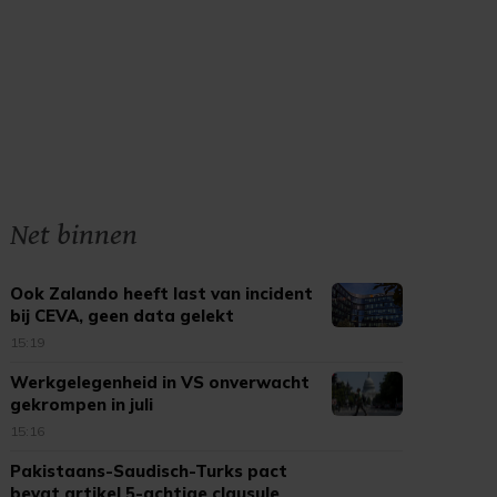
Net binnen
Ook Zalando heeft last van incident
bij CEVA, geen data gelekt
15:19
Werkgelegenheid in VS onverwacht
gekrompen in juli
15:16
Pakistaans-Saudisch-Turks pact
bevat artikel 5-achtige clausule