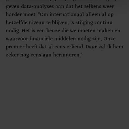
geven data-analyses aan dat het telkens weer
harder moet. "Om internationaal alleen al op
Met cookies werkt onze website beter en wordt jouw
bezoek makkelijker en persoonlijker. Op
hetzelfde niveau te blijven, is stijging continu
onze cookiepagina kun je ons cookiebeleid bekijken en je
nodig. Het is een keuze die we moeten maken en
gemaakte keuze altijd wijzigen of intrekken.
waarvoor financiële middelen nodig zijn. Onze
premier heeft dat al eens erkend. Daar zal ik hem
zeker nog eens aan herinneren."