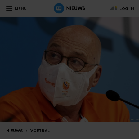
MENU
LOG IN
NIEUWS
/
VOETBAL