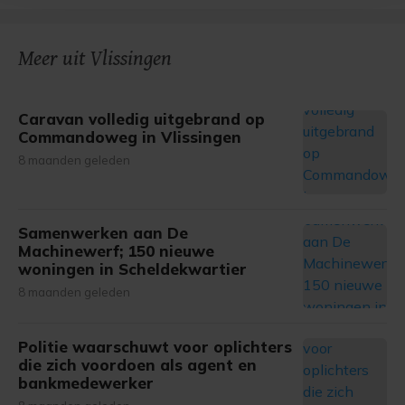
bezoek makkelijker en persoonlijker. Op
onze cookiepagina kun je ons cookiebeleid bekijken en je
gemaakte keuze altijd wijzigen of intrekken.
Meer uit Vlissingen
Caravan volledig uitgebrand op
Commandoweg in Vlissingen
8 maanden geleden
Samenwerken aan De
Machinewerf; 150 nieuwe
woningen in Scheldekwartier
8 maanden geleden
Politie waarschuwt voor oplichters
die zich voordoen als agent en
bankmedewerker