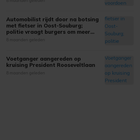
8 maanden geleden
Automobilist rijdt door na botsing
met fietser in Oost-Souburg;
politie vraagt burgers om meer
informatie
8 maanden geleden
Voetganger aangereden op
kruising President Rooseveltlaan
8 maanden geleden