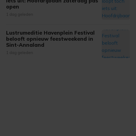
iets uit: Hoofdrijbaan zaterdag pas
gemaakte keuze altijd wijzigen of intrekken.
open
1 dag geleden
Lustrumeditie Havenplein Festival
belooft opnieuw feestweekend in
Sint-Annaland
1 dag geleden