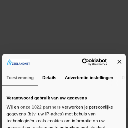
Toestemming
Details
Advertentie-instellingen
Ov
Verantwoord gebruik van uw gegevens
Wij en
onze 1022 partners
verwerken je persoonlijke
gegevens (bijv. uw IP-adres) met behulp van
technologieën zoals cookies om informatie op uw
Meer uit Tholen
apparaat op te slaan en te gebruiken met als doel