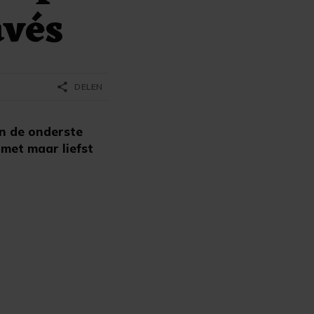
avés
share
DELEN
n de onderste
met maar liefst