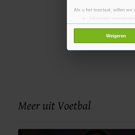
Als u het toestaat, willen we
Informatie verzamelen
Uw apparaat identific
Lees meer over hoe uw perso
Weigeren
toestemming op elk moment wi
Met cookies werkt onze websi
ons cookiebeleid bekijken en 
Meer uit Voetbal