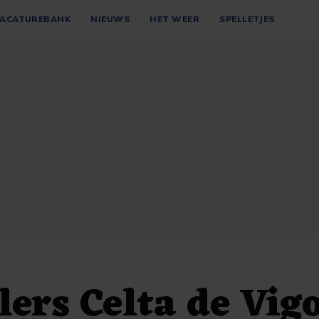
ACATUREBANK
NIEUWS
HET WEER
SPELLETJES
lers Celta de Vig