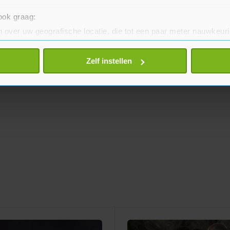
 ook graag:
 over uw geografische locatie, die tot een paar meter nauwkeuri
eren door het actief te scannen op specifieke eigenschappen (fing
onlijke gegevens worden verwerkt en stel uw voorkeuren in he
Zelf instellen
jzigen of intrekken in de Cookieverklaring.
te beter en wordt jouw bezoek makkelijker en persoonlijker. O
je gemaakte keuze altijd wijzigen of intrekken.