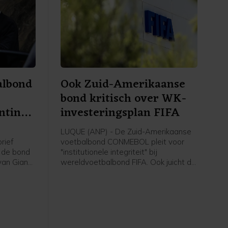
albond
Ook Zuid-Amerikaanse
bond kritisch over WK-
ntino
investeringsplan FIFA
LUQUE (ANP) - De Zuid-Amerikaanse
rief
voetbalbond CONMEBOL pleit voor
n de bond
"institutionele integriteit" bij
van Gianni
wereldvoetbalbond FIFA. Ook juicht de
e
bond het intrekken van het omstreden
Dat
WK-investeringsplan van de FIFA toe,
der de
meldt zij in een verklaring.
e van
ruk sinds
middels