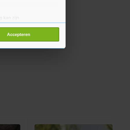
g kan zijn
erprinting)
t
detailgedeelte
in. U kunt uw
Accepteren
p onze cookiepagina kun je