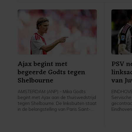
Ajax begint met
PSV n
begeerde Godts tegen
linksa
Shelbourne
van Ju
AMSTERDAM (ANP) - Mika Godts
EINDHOVE
begint met Ajax aan de thuiswedstrijd
Servische 
tegen Shelbourne. De linksbuiten staat
gecontrac
in de belangstelling van Paris Saint-
Eindhoven.
Germain. De winnaar van de
komt over 
Champions League heeft nog geen
jaar onder
overeenstemming met Ajax bereikt
bij PSV g