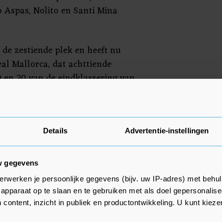
o Aspas, Nolito en Santi Mina
 de zestiende plek en heeft nu
al Mallorca, dat achttiende
9 en 20 van de eindklassering van
balklasse degraderen.
rust al met 4-0. De laatste keer
zo overtuigend leidde, dateerde
Details
Advertentie-instellingen
Espanyol op bezoek was (4-0).
w gegevens
erwerken je persoonlijke gegevens (bijv. uw IP-adres) met behul
apparaat op te slaan en te gebruiken met als doel gepersonalise
 content, inzicht in publiek en productontwikkeling. U kunt kiez