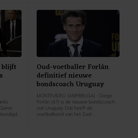
n rond het
blijft
Oud-voetballer Forlán
s
definitief nieuwe
bondscoach Uruguay
MONTEVIDEO (ANP/BELGA) - Diego
anks
Forlán (47) is de nieuwe bondscoach
Gianni
van Uruguay. Dat heeft de
gekondigde
voetbalbond van het Zuid-
ties. Dat
Amerikaanse land donderdag
een
bekendgemaakt. De oud-international
ens de
werd vorige maand al aangesteld als