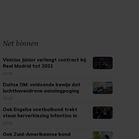
Net binnen
Vinícius Júnior verlengt contract bij
Real Madrid tot 2032
20:35
Duitse OM: voldoende bewijs dat
luchthavendrone aanslagpoging
was
20:25
Ook Engelse voetbalbond trekt
steun herverkiezing Infantino in
20:20
Ook Zuid-Amerikaanse bond