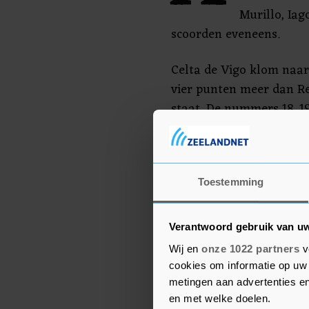
Murillo, Iag
scoorden eveneens.
Celta de Vigo klom naar
vier punten meer dan Re
staat. De nummers 18, 1
de hoogste Spaanse voet
Celta de Vigo leidde bij 
dat de club halverwege 
Toestemming
van 17 maart 1996 toen 
Verantwoord gebruik van u
Wij en
onze 1022 partners
v
cookies om informatie op uw 
metingen aan advertenties en
en met welke doelen.