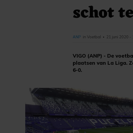
schot t
ANP
in Voetbal
21 juni 2020 -
•
VIGO (ANP) - De voetba
plaatsen van La Liga. 
6-0.