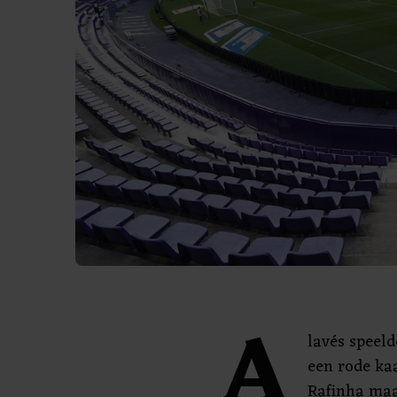
A
lavés speel
een rode ka
Rafinha maa