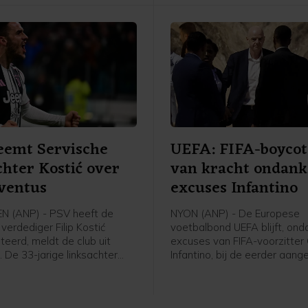
ingetrokken, investeringspla
WK voetbal.
eemt Servische
UEFA: FIFA-boycot 
chter Kostić over
van kracht ondank
ventus
excuses Infantino
N (ANP) - PSV heeft de
NYON (ANP) - De Europese
verdediger Filip Kostić
voetbalbond UEFA blijft, ond
teerd, meldt de club uit
excuses van FIFA-voorzitter 
 De 33-jarige linksachter
Infantino, bij de eerder aan
van Juventus, waar hij vier
boycot van alle FIFA-competi
 contract stond. Kostić heeft
meldt de Europese bond in 
etekend voor twee
verklaring aan het ANP. Volg