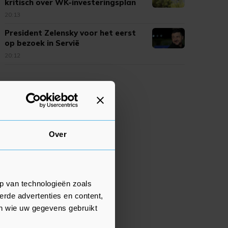
kritisch over WK-investeringsplan
FIFA
20:13
President Zelensky voor het eerst
op bezoek in Servië
20:12
Over
p van technologieën zoals
erde advertenties en content,
en wie uw gegevens gebruikt