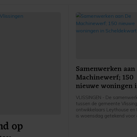
Samenwerken aan
Machinewerf; 150
nieuwe woningen 
Scheldekwartier
VLISSINGEN - De samenwerk
tussen de gemeente Vlissin
ontwikkelaars Leythouse en 
is woensdag getekend voor
nd op
ontwikkeling van De Machin
het Scheldekwartier in Vlissi
project bestaat uit circa hond