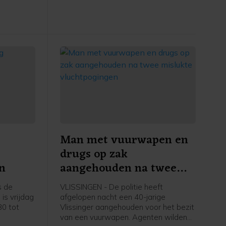
gen en
an koop
sector.
Man met vuurwapen en
drugs op zak
n
aangehouden na twee
mislukte vluchtpogingen
s de
VLISSINGEN - De politie heeft
is vrijdag
afgelopen nacht een 40-jarige
30 tot
Vlissinger aangehouden voor het bezit
van een vuurwapen. Agenten wilden