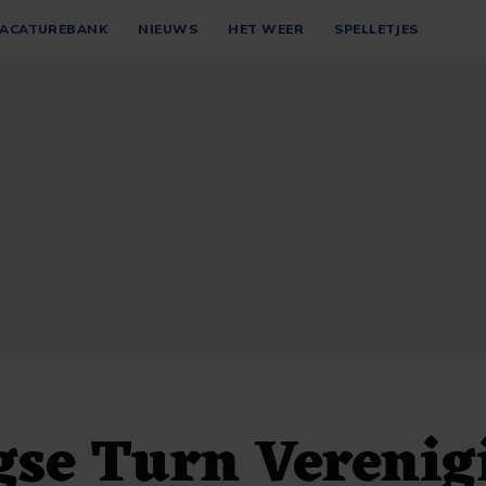
ACATUREBANK
NIEUWS
HET WEER
SPELLETJES
gse Turn Verenig