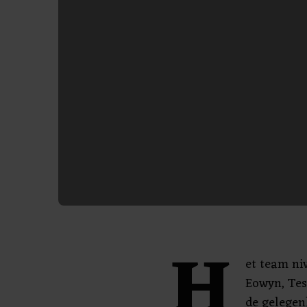
H
et team ni
Eowyn, Tes
de gelegen