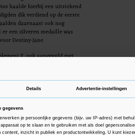
ios haalde hierbij een uitstekend
digden dik verdiend op de eerste
haalden daarnaast ook nog
l er een zilveren medaille was
voor Destiny-Jane.
plement F, ook aangevuld met
waarbij Gwenn haar bronzen
even aanvulde met individueel
ing van de kwalificatiereeks door
meer informatie over deze
Details
Advertentie-instellingen
viteiten van de Vlissingse Turn
e: www.vtv-vlissingen.nl.
w gegevens
erwerken je persoonlijke gegevens (bijv. uw IP-adres) met behul
apparaat op te slaan en te gebruiken met als doel gepersonalise
 content, inzicht in publiek en productontwikkeling. U kunt kiez