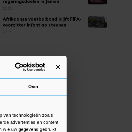
regeringsdoelen in Jemen
opgelopen
22:32
Afrikaanse voetbalbond blijft FIFA-
voorzitter Infantino steunen
22:31
Over
p van technologieën zoals
erde advertenties en content,
en wie uw gegevens gebruikt