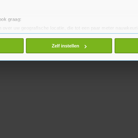
 ook graag:
 over uw geografische locatie, die tot een paar meter nauwkeuri
eren door het actief te scannen op specifieke eigenschappen (fing
onlijke gegevens worden verwerkt en stel uw voorkeuren in he
Zelf instellen
jzigen of intrekken in de Cookieverklaring.
te beter en wordt jouw bezoek makkelijker en persoonlijker. O
je gemaakte keuze altijd wijzigen of intrekken.