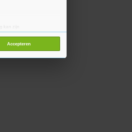
g kan zijn
erprinting)
t
detailgedeelte
in. U kunt uw
Accepteren
p onze cookiepagina kun je