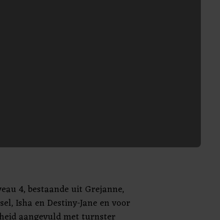
veau 4, bestaande uit Grejanne,
sel, Isha en Destiny-Jane en voor
heid aangevuld met turnster