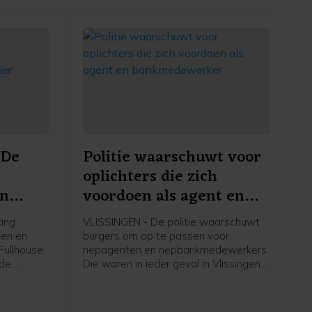
 De
Politie waarschuwt voor
oplichters die zich
in
voordoen als agent en
bankmedewerker
ing
VLISSINGEN - De politie waarschuwt
gen en
burgers om op te passen voor
Fullhouse
nepagenten en nepbankmedewerkers.
 de
Die waren in ieder geval in Vlissingen
ewerf op
en omgeving actief.
ngen. Dit
erdvijftig