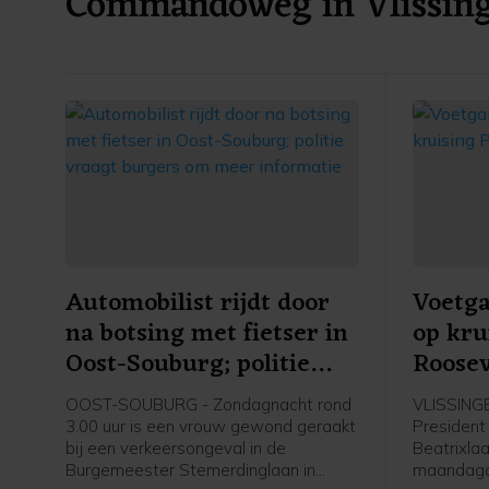
Commandoweg in Vlissin
Automobilist rijdt door
Voetg
na botsing met fietser in
op kru
Oost-Souburg; politie
Roosev
vraagt burgers om meer
OOST-SOUBURG - Zondagnacht rond
VLISSINGE
informatie
3.00 uur is een vrouw gewond geraakt
President
bij een verkeersongeval in de
Beatrixlaa
Burgemeester Stemerdinglaan in
maandaga