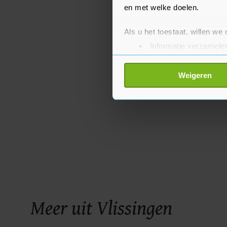
en met welke doelen.
Als u het toestaat, willen we
Informatie verzamelen
Uw apparaat identific
Lees meer over hoe uw perso
Weigeren
toestemming op elk moment wi
Met cookies werkt onze websi
ons cookiebeleid bekijken en 
Meer uit Vlissingen