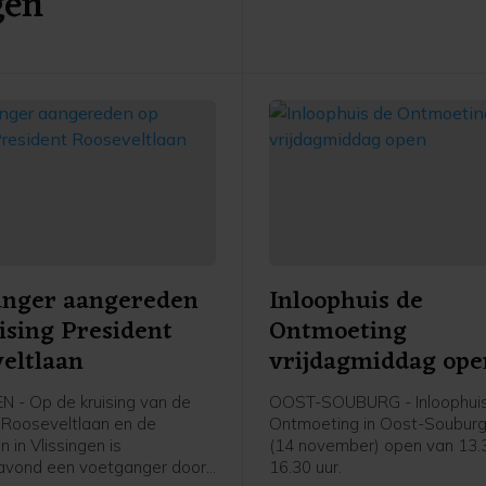
gen
grondgebonden stadswonin
appartementen in een mix v
en huurwoningen in de vrije 
anger aangereden
Inloophuis de
ising President
Ontmoeting
eltlaan
vrijdagmiddag ope
N - Op de kruising van de
OOST-SOUBURG - Inloophui
 Rooseveltlaan en de
Ontmoeting in Oost-Souburg 
n in Vlissingen is
(14 november) open van 13.
vond een voetganger door
16.30 uur.