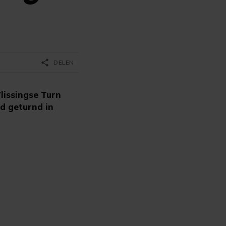
share
DELEN
lissingse Turn
jd geturnd in