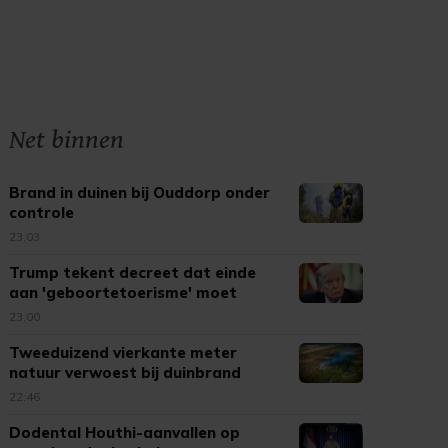
Net binnen
Brand in duinen bij Ouddorp onder
controle
23:03
Trump tekent decreet dat einde
aan 'geboortetoerisme' moet
maken
23:00
Tweeduizend vierkante meter
natuur verwoest bij duinbrand
Ouddorp
22:46
Dodental Houthi-aanvallen op