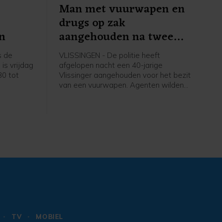
Man met vuurwapen en
drugs op zak
n
aangehouden na twee
mislukte vluchtpogingen
s de
VLISSINGEN - De politie heeft
is vrijdag
afgelopen nacht een 40-jarige
30 tot
Vlissinger aangehouden voor het bezit
van een vuurwapen. Agenten wilden
de man, die met hoge snelheid op een
fatbike reed, controleren toen hij er
vandoor ging. De man bleek later ook
drugs en een mes bij zich te hebben.
TV
MOBIEL