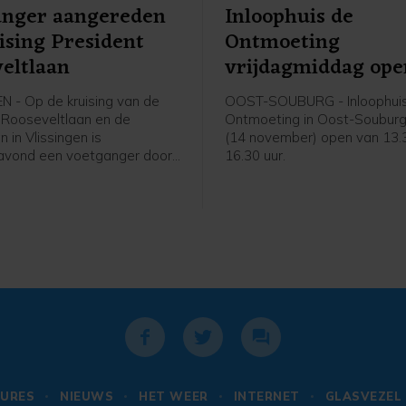
anger aangereden
Inloophuis de
ising President
Ontmoeting
eltlaan
vrijdagmiddag ope
N - Op de kruising van de
OOST-SOUBURG - Inloophui
 Rooseveltlaan en de
Ontmoeting in Oost-Souburg 
n in Vlissingen is
(14 november) open van 13.
vond een voetganger door
16.30 uur.
aangereden. Het slachtoffer
n noemenswaardige
gen op.
URES
NIEUWS
HET WEER
INTERNET
GLASVEZEL