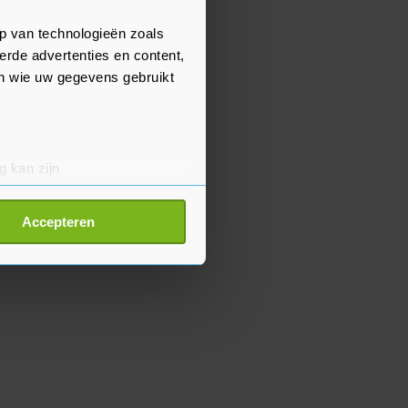
p van technologieën zoals
erde advertenties en content,
en wie uw gegevens gebruikt
g kan zijn
erprinting)
t
detailgedeelte
in. U kunt uw
Accepteren
p onze cookiepagina kun je