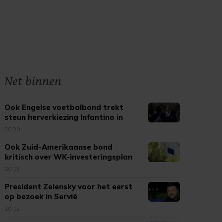
Net binnen
Ook Engelse voetbalbond trekt
steun herverkiezing Infantino in
20:20
Ook Zuid-Amerikaanse bond
kritisch over WK-investeringsplan
FIFA
20:13
President Zelensky voor het eerst
op bezoek in Servië
20:12