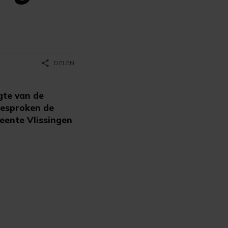
share
DELEN
gte van de
gesproken de
eente Vlissingen