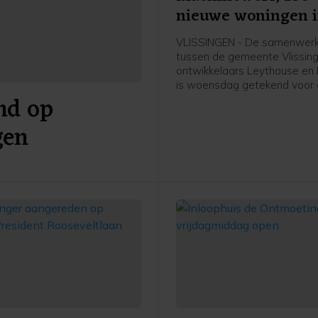
nieuwe woningen 
Scheldekwartier
VLISSINGEN - De samenwerk
tussen de gemeente Vlissin
ontwikkelaars Leythouse en 
is woensdag getekend voor
nd op
ontwikkeling van De Machin
het Scheldekwartier in Vlissi
gen
project bestaat uit circa hond
grondgebonden stadswonin
appartementen in een mix v
en huurwoningen in de vrije 