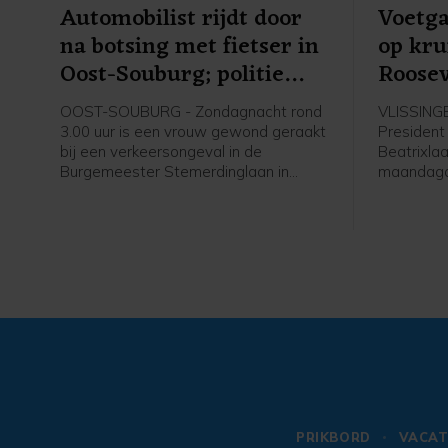
Automobilist rijdt door
Voetg
na botsing met fietser in
op kru
Oost-Souburg; politie
Roosev
vraagt burgers om meer
OOST-SOUBURG - Zondagnacht rond
VLISSINGE
informatie
3.00 uur is een vrouw gewond geraakt
President
bij een verkeersongeval in de
Beatrixlaa
Burgemeester Stemerdinglaan in
maandaga
Oost-Souburg. Zij reed op haar
een auto 
elektrische fiets toen ze in botsing
liep gee
kwam met een tegemoet komende
verwondin
auto. De automobilist reed door.
PRIKBORD
VACAT