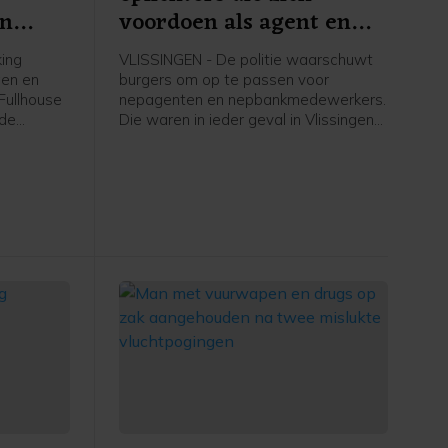
in
voordoen als agent en
bankmedewerker
ing
VLISSINGEN - De politie waarschuwt
gen en
burgers om op te passen voor
Fullhouse
nepagenten en nepbankmedewerkers.
 de
Die waren in ieder geval in Vlissingen
ewerf op
en omgeving actief.
ngen. Dit
erdvijftig
gen en
an koop
sector.