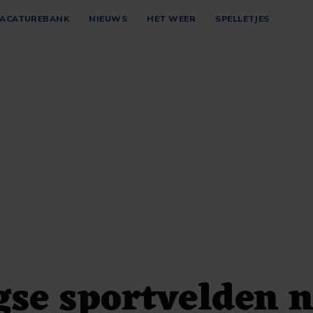
ACATUREBANK
NIEUWS
HET WEER
SPELLETJES
gse sportvelden n