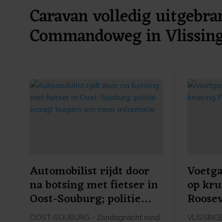
Caravan volledig uitgebra
Commandoweg in Vlissin
Automobilist rijdt door
Voetg
na botsing met fietser in
op kru
Oost-Souburg; politie
Roosev
vraagt burgers om meer
OOST-SOUBURG - Zondagnacht rond
VLISSINGE