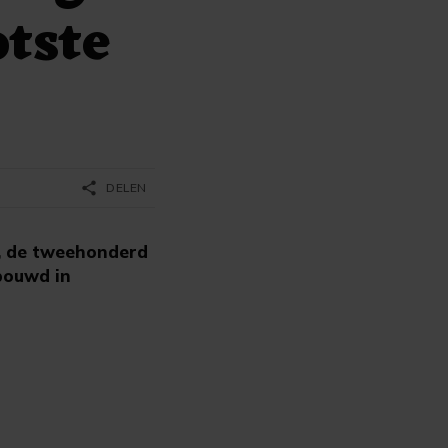
otste
share
DELEN
d, de tweehonderd
ebouwd in