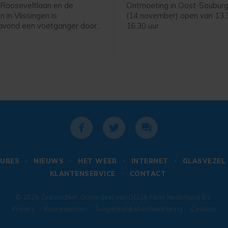
 Rooseveltlaan en de
Ontmoeting in Oost-Souburg 
n in Vlissingen is
(14 november) open van 13.
vond een voetganger door
16.30 uur.
aangereden. Het slachtoffer
n noemenswaardige
gen op.
URES
NIEUWS
HET WEER
INTERNET
GLASVEZEL
KLANTENSERVICE
CONTACT
© 2026
ZeelandNet
. Onderdeel van
DELTA Fiber Nederland B.V.
Privacy
Voorwaarden
Toegankelijksheidverklaring
Cookies