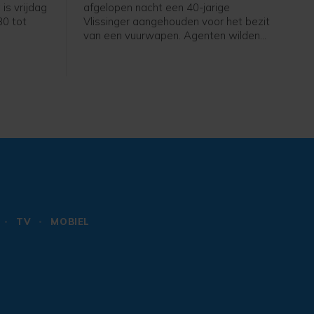
is vrijdag
afgelopen nacht een 40-jarige
30 tot
Vlissinger aangehouden voor het bezit
van een vuurwapen. Agenten wilden
de man, die met hoge snelheid op een
fatbike reed, controleren toen hij er
vandoor ging. De man bleek later ook
drugs en een mes bij zich te hebben.
TV
MOBIEL