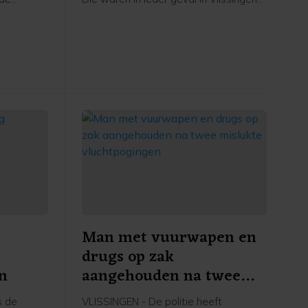
ewerf op
en omgeving actief.
ngen. Dit
erdvijftig
gen en
an koop
sector.
Man met vuurwapen en
drugs op zak
n
aangehouden na twee
mislukte vluchtpogingen
s de
VLISSINGEN - De politie heeft