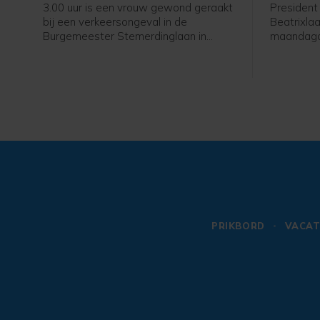
informatie
3.00 uur is een vrouw gewond geraakt
President
bij een verkeersongeval in de
Beatrixlaa
Burgemeester Stemerdinglaan in
maandaga
Oost-Souburg. Zij reed op haar
een auto 
elektrische fiets toen ze in botsing
liep gee
kwam met een tegemoet komende
verwondin
auto. De automobilist reed door.
PRIKBORD
VACAT