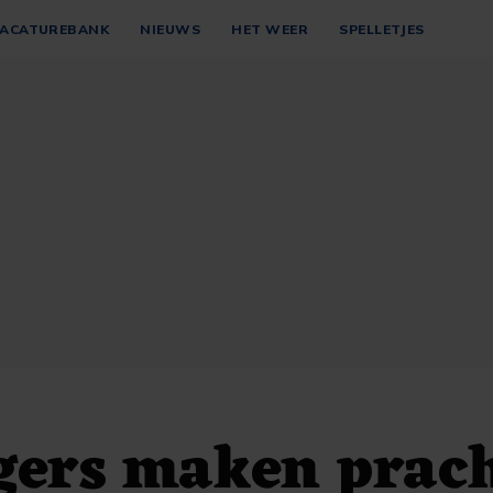
ACATUREBANK
NIEUWS
HET WEER
SPELLETJES
gers maken prac