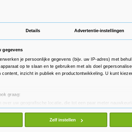
Details
Advertentie-instellingen
w gegevens
erwerken je persoonlijke gegevens (bijv. uw IP-adres) met behul
apparaat op te slaan en te gebruiken met als doel gepersonalise
 content, inzicht in publiek en productontwikkeling. U kunt kiez
 ook graag:
 over uw geografische locatie, die tot een paar meter nauwkeuri
eren door het actief te scannen op specifieke eigenschappen (fing
onlijke gegevens worden verwerkt en stel uw voorkeuren in he
Zelf instellen
jzigen of intrekken in de Cookieverklaring.