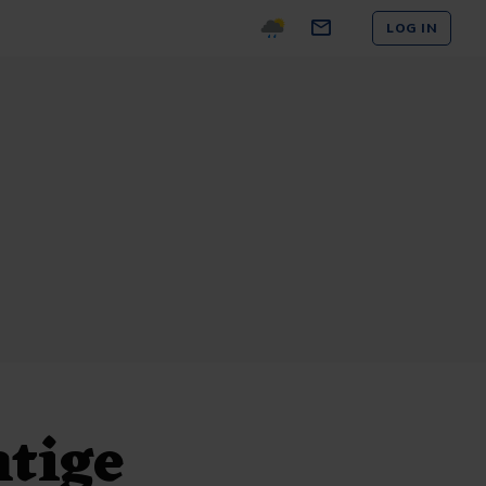
LOG IN
htige