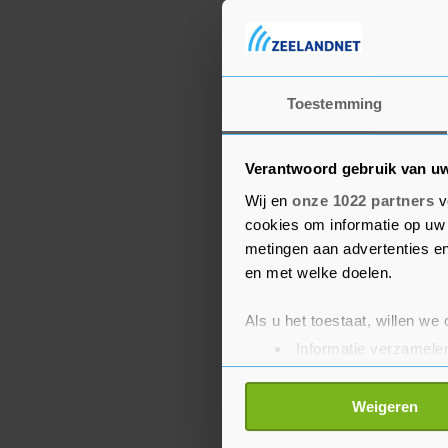
Toestemming
Verantwoord gebruik van u
Wij en
onze 1022 partners
v
cookies om informatie op uw 
metingen aan advertenties en
en met welke doelen.
Als u het toestaat, willen we
Informatie verzamelen
Uw apparaat identific
Lees meer over hoe uw perso
Weigeren
toestemming op elk moment wi