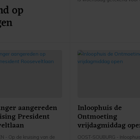
nd op
ontwikkeling van De Machin
het Scheldekwartier in Vlissi
gen
project bestaat uit circa hond
grondgebonden stadswonin
appartementen in een mix v
en huurwoningen in de vrije 
anger aangereden
Inloophuis de
ising President
Ontmoeting
eltlaan
vrijdagmiddag ope
N - Op de kruising van de
OOST-SOUBURG - Inloophui