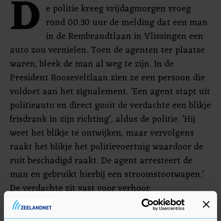
D
e politie kreeg vrijdagmorgen vroeg
rond 00.30 uur de melding dat een man
in de Rembrandtlaan in Vlissingen een
auto zou vernielen. Toen de agenten ter plaatse
waren, bleek de man al weg te zijn. In de
President Rooseveltlaan zien ze een persoon die
voldoet aan het signalement. ‘Een agent stapt uit
politieauto en direct gooit de verdachte een blikje
frisdrank in zijn richting’, aldus de politie. ‘Hij
weet het blikje te ontwijken, maar vervolgens
raakt het blikje het politievoertuig waardoor de
ruit beschadigd raakt. De agent arresteert de
man en gebruikt hierbij een stroomstootwapen.’
De verdachte zit vast voor verhoor.