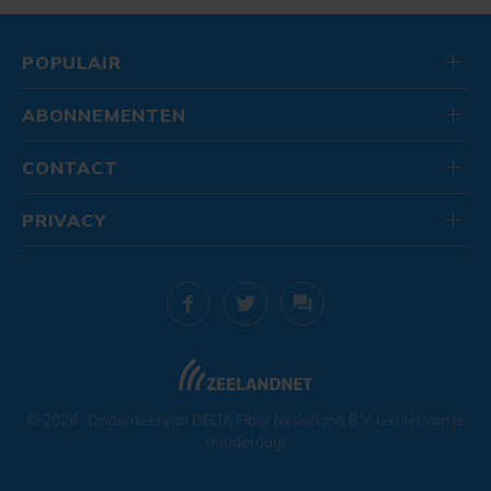
POPULAIR
ABONNEMENTEN
CONTACT
PRIVACY
© 2026
. Onderdeel van
DELTA Fiber Nederland B.V.
Geniet van je
donderdag!