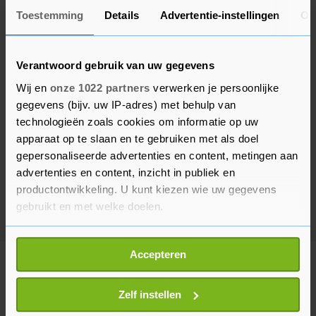
Toestemming
Details
Advertentie-instellingen
Ov
Verantwoord gebruik van uw gegevens
Wij en
onze 1022 partners
verwerken je persoonlijke
gegevens (bijv. uw IP-adres) met behulp van
technologieën zoals cookies om informatie op uw
apparaat op te slaan en te gebruiken met als doel
gepersonaliseerde advertenties en content, metingen aan
advertenties en content, inzicht in publiek en
productontwikkeling. U kunt kiezen wie uw gegevens
gebruikt en met welke doelen.
Als u het toestaat, willen we ook graag:
Accepteren
Informatie verzamelen over uw geografische
Meer uit Vlissingen
locatie, die tot een paar meter nauwkeurig kan zijn
Uw apparaat identificeren door het actief te
Zelf instellen
scannen op specifieke eigenschappen (fingerprinting)
Caravan volledig uitgebrand op