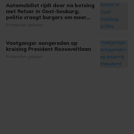
onze cookiepagina kun je ons cookiebeleid bekijken en je
Automobilist rijdt door na botsing
gemaakte keuze altijd wijzigen of intrekken.
met fietser in Oost-Souburg;
politie vraagt burgers om meer
informatie
8 maanden geleden
Voetganger aangereden op
kruising President Rooseveltlaan
8 maanden geleden