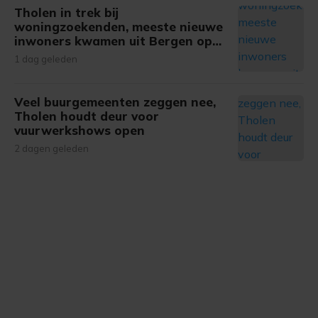
onze cookiepagina kun je ons cookiebeleid bekijken en je
Tholen in trek bij
gemaakte keuze altijd wijzigen of intrekken.
woningzoekenden, meeste nieuwe
inwoners kwamen uit Bergen op
Zoom
1 dag geleden
Veel buurgemeenten zeggen nee,
Tholen houdt deur voor
vuurwerkshows open
2 dagen geleden