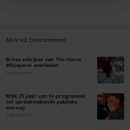
Met cookies werkt onze website beter en wordt jouw
bezoek makkelijker en persoonlijker. Op
onze cookiepagina kun je ons cookiebeleid bekijken en je
gemaakte keuze altijd wijzigen of intrekken.
Meer uit Entertainment
Britse schrijver van The Horse
Whisperer overleden
3 jaar geleden
BNN 25 jaar: van tv-programma
tot spraakmakende publieke
omroep
3 jaar geleden