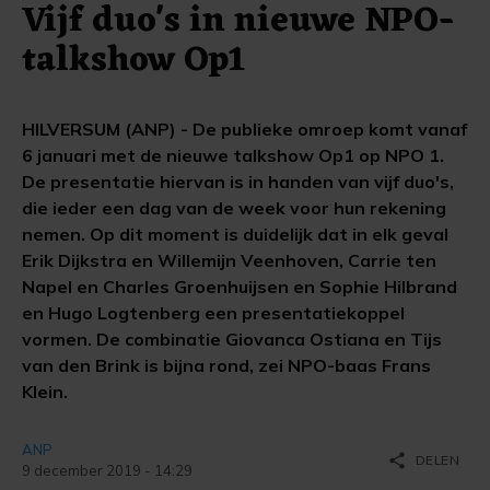
Vijf duo's in nieuwe NPO-
talkshow Op1
HILVERSUM (ANP) - De publieke omroep komt vanaf
6 januari met de nieuwe talkshow Op1 op NPO 1.
De presentatie hiervan is in handen van vijf duo's,
die ieder een dag van de week voor hun rekening
nemen. Op dit moment is duidelijk dat in elk geval
Erik Dijkstra en Willemijn Veenhoven, Carrie ten
Napel en Charles Groenhuijsen en Sophie Hilbrand
en Hugo Logtenberg een presentatiekoppel
vormen. De combinatie Giovanca Ostiana en Tijs
van den Brink is bijna rond, zei NPO-baas Frans
Klein.
ANP
share
DELEN
9 december 2019 - 14:29