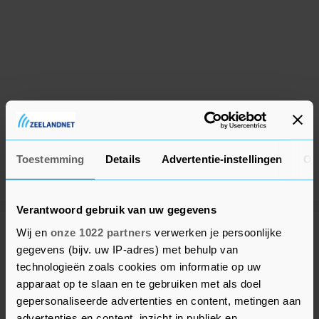
Toestemming
Details
Advertentie-instellingen
Ov
Verantwoord gebruik van uw gegevens
Wij en
onze 1022 partners
verwerken je persoonlijke
Meer uit Reimerswaal
gegevens (bijv. uw IP-adres) met behulp van
technologieën zoals cookies om informatie op uw
apparaat op te slaan en te gebruiken met als doel
Optreden bij Zonnebloem Goes-
Kapelle
gepersonaliseerde advertenties en content, metingen aan
advertenties en content, inzicht in publiek en