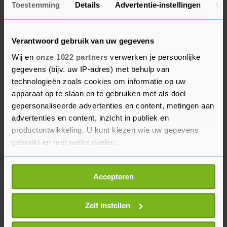
Toestemming
Details
Advertentie-instellingen
Ov
Verantwoord gebruik van uw gegevens
Wij en
onze 1022 partners
verwerken je persoonlijke
gegevens (bijv. uw IP-adres) met behulp van
technologieën zoals cookies om informatie op uw
apparaat op te slaan en te gebruiken met als doel
gepersonaliseerde advertenties en content, metingen aan
advertenties en content, inzicht in publiek en
productontwikkeling. U kunt kiezen wie uw gegevens
gebruikt en met welke doelen.
Als u het toestaat, willen we ook graag:
Accepteren
Meer uit Tholen
Informatie verzamelen over uw geografische
locatie, die tot een paar meter nauwkeurig kan zijn
Uw apparaat identificeren door het actief te
Zelf instellen
Tholen mag weer honderden jonge
scannen op specifieke eigenschappen (fingerprinting)
wielrenners ontvangen tijdens 56e