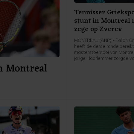
Tennisser Grieksp
stunt in Montreal
zege op Zverev
MONTREAL (ANP) - Tallon Gr
heeft de derde ronde bereikt
masterstoernooi van Montrea
jarige Haarlemmer zorgde v
n Montreal
grote verrassing door in drie
winnen van de als eerste ge
Duitser Alexander Zverev: 6-
6-4.