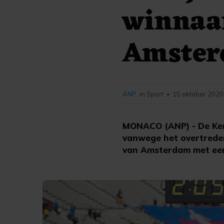
winnaa
Amste
ANP
in Sport
15 oktober 2020
•
MONACO (ANP) - De Keni
vanwege het overtreden
van Amsterdam met een t