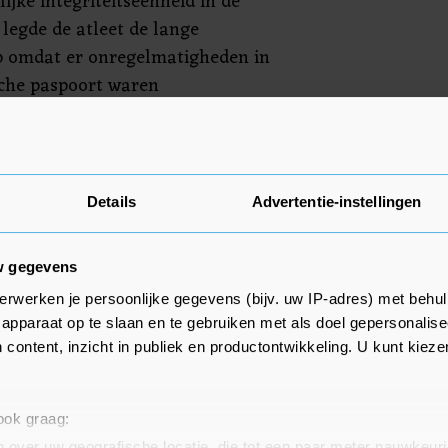
ijke integriteitseenheid in de
 legde de atleet de lange
p omdat er onregelmatigheden in
sche paspoort waren
op het gebruik van een verboden
 schorsing is met terugwerkende
december 2019.
Details
Advertentie-instellingen
w gegevens
erwerken je persoonlijke gegevens (bijv. uw IP-adres) met behul
apparaat op te slaan en te gebruiken met als doel gepersonalise
 content, inzicht in publiek en productontwikkeling. U kunt kiez
 ook graag:
 over uw geografische locatie, die tot een paar meter nauwkeuri