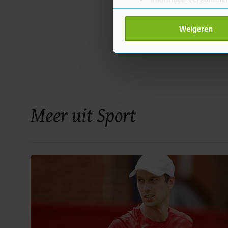
Uw apparaat identific
Lees meer over hoe uw perso
Weigeren
toestemming op elk moment wi
Met cookies werkt onze websi
ons cookiebeleid bekijken en 
Meer uit Sport