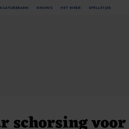
ACATUREBANK
NIEUWS
HET WEER
SPELLETJES
ar schorsing voor