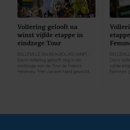
Vollering gelooft na
Voller
winst vijfde etappe in
etappe
eindzege Tour
Femm
BELLEVILLE-EN-BEAUJOLAIS (ANP) -
BELLEVIL
Demi Vollering gelooft nog in de
Demi Voll
eindzege van de Tour de France
vijfde eta
Femmes. "Het zal een hard gevecht
Femmes g
worden, maar ik ga er alles aan doen
renster v
om te winnen", zei Vollering in het
Belleville
flashinterview. De 29-jarige renster
de sprint v
won woensdag de vijfde etappe in de
het bezit
Tour de France Femmes en staat 12
Reusser. V
seconden achter de Zwitserse
algemeen
geletruidraagster Marlen Reusser.
achtersta