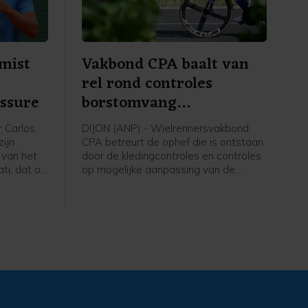
 mist
Vakbond CPA baalt van
rel rond controles
essure
borstomvang
wielrensters
r Carlos
DIJON (ANP) - Wielrennersvakbond
zijn
CPA betreurt de ophef die is ontstaan
 van het
door de kledingcontroles en controles
ti, dat op
op mogelijke aanpassing van de
dt
borstomvang voorafgaand aan de
 nacht van
tijdrit in de Tour de France Femmes.
r leek de
De vakbond pleit voor duidelijke
 zullen
transparante protocollen over de
lf juli op
controles en dat de teams en rensters
n.
tijdig op de hoogte worden gesteld.