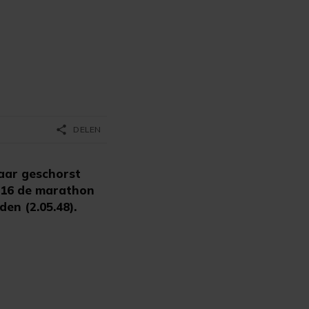
share
DELEN
aar geschorst
2016 de marathon
den (2.05.48).