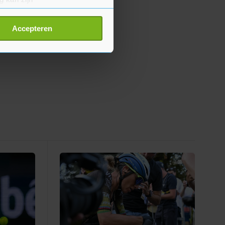
erprinting)
t
detailgedeelte
in. U kunt uw
Accepteren
p onze cookiepagina kun je