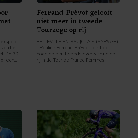
oor
Ferrand-Prévot gelooft
 met
niet meer in tweede
Tourzege op rij
iekspoor
BELLEVILLE-EN-BAUJOLAIS (ANP/AFP)
 van het
- Pauline Ferrand-Prévot heeft de
l. De 30-
hoop op een tweede overwinning op
oor een
rij in de Tour de France Femmes
 sets te
opgegeven. De titelverdedigster van
plaatste
Visma - Lease a Bike kwam in de
7 (3) 6-2
heuvelachtige vijfde etappe op
tweeënhalve minuut van winnares
Demi Vollering binnen en noemde haar
achterstand in het algemeen
klassement op geletruidraagster
Marlen Reusser en Vollering
"onherstelbaar".