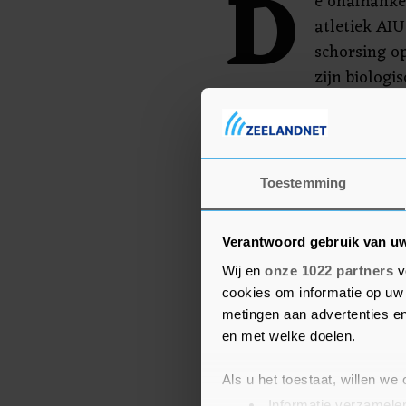
D
e onafhankel
atletiek AIU
schorsing o
zijn biologi
aangetroffen. Dat wees 
middel of methode. Zijn
kracht ingegaan vanaf 
Toestemming
Verantwoord gebruik van u
Wij en
onze 1022 partners
v
cookies om informatie op uw 
metingen aan advertenties en
en met welke doelen.
Als u het toestaat, willen we
Informatie verzamelen