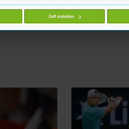
eren door het actief te scannen op specifieke eigenschappen (fing
onlijke gegevens worden verwerkt en stel uw voorkeuren in he
Zelf instellen
jzigen of intrekken in de Cookieverklaring.
te beter en wordt jouw bezoek makkelijker en persoonlijker. O
je gemaakte keuze altijd wijzigen of intrekken.