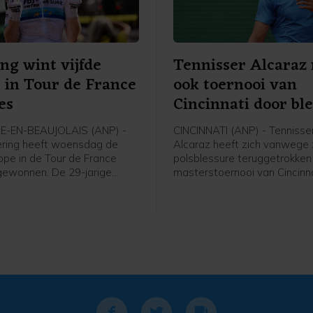
ing wint vijfde
Tennisser Alcaraz
 in Tour de France
ook toernooi van
es
Cincinnati door bl
LE-EN-BEAUJOLAIS (ANP) -
CINCINNATI (ANP) - Tennisse
ering heeft woensdag de
Alcaraz heeft zich vanwege 
ppe in de Tour de France
polsblessure teruggetrokken
ewonnen. De 29-jarige
masterstoernooi van Cincinna
an FDJ United-Suez was in
13 augustus begint. Dat mel
-en-Beaujolais de snelste in
tennisorganisator ATP in de
an drie. De gele trui blijft in
dinsdag op woensdag. Eerde
 van de Zwitserse Marlen
Spanjaard nog zijn rentree te
ollering staat tweede in het
maken in Cincinnati, toen hij ha
 klassement op 12 seconden
de deelnemerslijst verschee
nd.