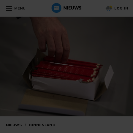
MENU
LOG IN
NIEUWS
/
BINNENLAND