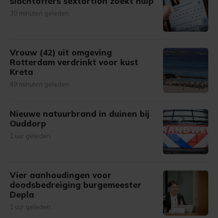
slachtoffers sextortion zoekt hulp
30 minuten geleden
Vrouw (42) uit omgeving
Rotterdam verdrinkt voor kust
Kreta
49 minuten geleden
Nieuwe natuurbrand in duinen bij
Ouddorp
1 uur geleden
Vier aanhoudingen voor
doodsbedreiging burgemeester
Depla
1 uur geleden