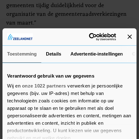
gemeenten tijdig duidelijkheid voor de
organisatie van de gemeenteraadsverkiezingen
van maart."
De Tijdelijke wet verkiezingen Covid-19 (Twv)
maakt ook andere maatregelen mogelijk. Zo kan
Toestemming
Details
Advertentie-instellingen
Ov
bijvoorbeeld, als de situatie daartoe aanleiding
geeft, het dragen van een mondkapje in het
stemlokaal worden voorgeschreven.
Verantwoord gebruik van uw gegevens
Wij en
onze 1022 partners
verwerken je persoonlijke
gegevens (bijv. uw IP-adres) met behulp van
technologieën zoals cookies om informatie op uw
apparaat op te slaan en te gebruiken met als doel
gepersonaliseerde advertenties en content, metingen aan
advertenties en content, inzicht in publiek en
productontwikkeling. U kunt kiezen wie uw gegevens
gebruikt en met welke doelen.