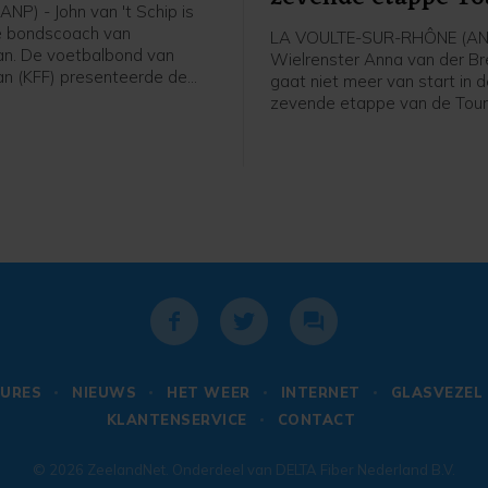
NP) - John van 't Schip is
e bondscoach van
LA VOULTE-SUR-RHÔNE (AN
n. De voetbalbond van
Wielrenster Anna van der B
n (KFF) presenteerde de
gaat niet meer van start in 
 Nederlandse oud-
zevende etappe van de Tour
nal en trainer vrijdag, zo
France Femmes. Haar ploeg
 bond op social media.
Protime meldt dat de 36-jari
de Tour verlaat en rust neem
URES
NIEUWS
HET WEER
INTERNET
GLASVEZEL
KLANTENSERVICE
CONTACT
© 2026
ZeelandNet
. Onderdeel van
DELTA Fiber Nederland B.V.