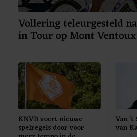
Vollering teleurgesteld n
in Tour op Mont Ventoux
KNVB voert nieuwe
Van 't
spelregels door voor
van K
meer tempo in de