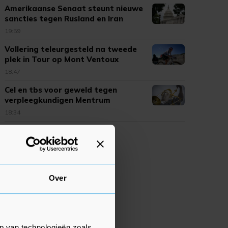
Amerikaanse Senaat steunt nieuwe
sancties tegen Rusland en Iran
19:59
Vollering teleurgesteld na tweede
plek in Tour op Mont Ventoux
18:47
Cel en tbs voor geweld tegen
verpleegkundigen Mentrum
18:34
Over
p van technologieën zoals