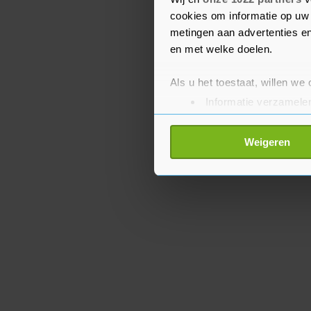
tweede plaats", zei de L
cookies om informatie op uw 
metingen aan advertenties en
en met welke doelen.
Als u het toestaat, willen we
Informatie verzamelen
Uw apparaat identific
Lees meer over hoe uw perso
Weigeren
toestemming op elk moment wi
Met cookies werkt onze websi
ons cookiebeleid bekijken en 