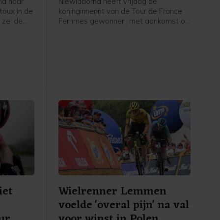
na haar
Niewiadoma heeft vrijdag de
oux in de
koninginnenrit van de Tour de France
 zei de
Femmes gewonnen, met aankomst op
jdag na
de Mont Ventoux. De Poolse renster
van Canyon//Sram reed solo naar de
erste
overwinning op de bekende berg, ruim
nnares van
voor Demi Vollering. De Nederlandse
werd tweede op 1.16 minuut. De
Italiaanse Longo Borghini werd derde
op 1.42.
iet
Wielrenner Lemmen
voelde 'overal pijn' na val
ur
voor winst in Polen