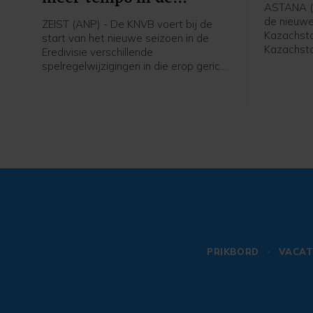
ASTANA (A
wedstrijd
de nieuw
ZEIST (ANP) - De KNVB voert bij de
Kazachsta
start van het nieuwe seizoen in de
Kazachsta
Eredivisie verschillende
62-jarige
spelregelwijzigingen in die erop gericht
internatio
zijn het tempo in de wedstrijden te
meldde de
verhogen. Het zijn aanpassingen in de
spelregels van de internationale
spelregelorganisatie IFAB, die de FIFA
ook al had doorgevoerd tijdens het
WK voetbal in juni.
PRIKBORD
VACAT