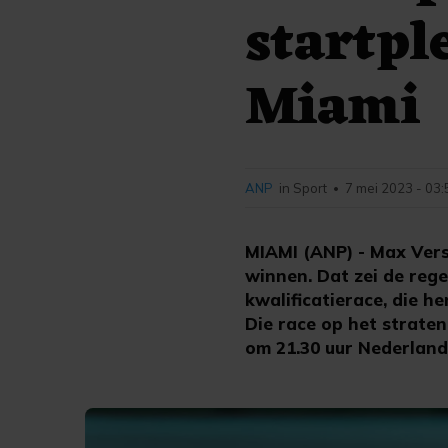
startpl
Miami
ANP
in Sport
7 mei 2023 - 03:
•
MIAMI (ANP) - Max Verst
winnen. Dat zei de reg
kwalificatierace, die h
Die race op het strate
om 21.30 uur Nederlands