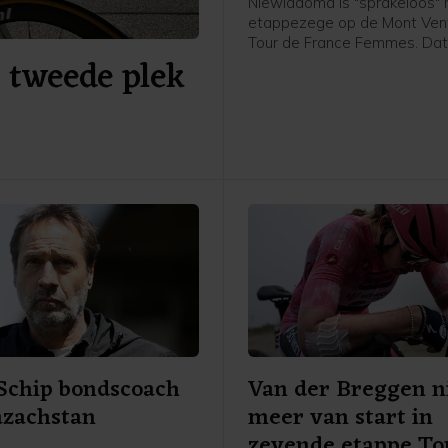
Niewiadoma is "sprakeloos" 
etappezege op de Mont Vent
Tour de France Femmes. Dat
a tweede plek
Poolse van Canyon//Sram vri
afloop van de etappe in het
flashinterview. Het was de e
etappezege voor de Tourwi
2024.
 Schip bondscoach
Van der Breggen n
azachstan
meer van start in
zevende etappe To