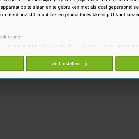
imburger.
apparaat op te slaan en te gebruiken met als doel gepersonalise
 content, inzicht in publiek en productontwikkeling. U kunt kiez
 ook graag:
 over uw geografische locatie, die tot een paar meter nauwkeuri
eren door het actief te scannen op specifieke eigenschappen (fing
onlijke gegevens worden verwerkt en stel uw voorkeuren in he
Zelf instellen
jzigen of intrekken in de Cookieverklaring.
te beter en wordt jouw bezoek makkelijker en persoonlijker. O
je gemaakte keuze altijd wijzigen of intrekken.