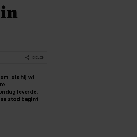
 in
share
DELEN
mi als hij wil
te
zondag leverde.
nse stad begint