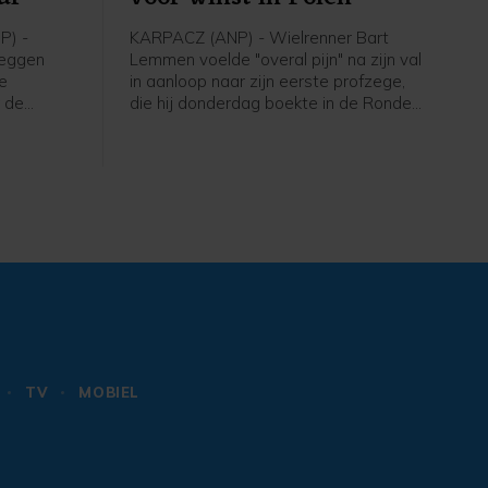
P) -
KARPACZ (ANP) - Wielrenner Bart
reggen
Lemmen voelde "overal pijn" na zijn val
de
in aanloop naar zijn eerste profzege,
 de
die hij donderdag boekte in de Ronde
 SD Worx-
van Polen. Dat heeft de Nederlander
ge renster
laten weten in een reactie via zijn
t.
ploeg Visma - Lease a Bike. De 30-
jarige Lemmen kwam ten val maar
won de etappe en nam de leiding in
het algemeen klassement over.
TV
MOBIEL