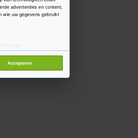
erde advertenties en content,
en wie uw gegevens gebruikt
g kan zijn
erprinting)
t
detailgedeelte
in. U kunt uw
Accepteren
p onze cookiepagina kun je