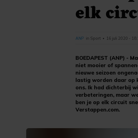
elk circ
ANP
in Sport
16 juli 2020 - 18
•
BOEDAPEST (ANP) - Max 
niet mooier of spannen
nieuwe seizoen ongenaa
lastig worden daar op k
ons. Ik had dichterbij w
verbeteringen, maar we 
ben je op elk circuit 
Verstappen.com.