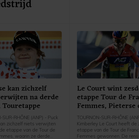
dstrijd
se kan zichzelf
Le Court wint zesd
verwijten na derde
etappe Tour de Fr
n Touretappe
Femmes, Pieterse 
SUR-RHÔNE (ANP) - Puck
TOURNON-SUR-RHÔNE (ANP
an zichzelf niets verwijten
Kimberley Le Court heeft de
de etappe van de Tour de
etappe van de Tour de Fran
mmes, waarin ze derde
Femmes gewonnen. De renst