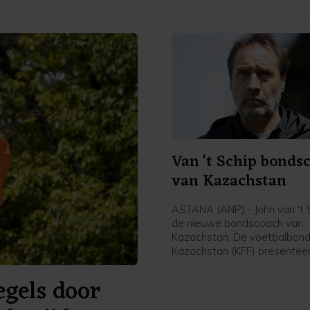
Van 't Schip bonds
van Kazachstan
ASTANA (ANP) - John van 't S
de nieuwe bondscoach van
Kazachstan. De voetbalbond
Kazachstan (KFF) presentee
62-jarige Nederlandse oud-
gels door
international en trainer vrijda
meldde de bond op social me