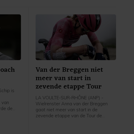
coach
Van der Breggen niet
meer van start in
zevende etappe Tour
chip is
LA VOULTE-SUR-RHÔNE (ANP) -
 van
Wielrenster Anna van der Breggen
rde de
gaat niet meer van start in de
zevende etappe van de Tour de
g, zo
France Femmes. Haar ploeg SD Worx-
dia.
Protime meldt dat de 36-jarige renster
de Tour verlaat en rust neemt.