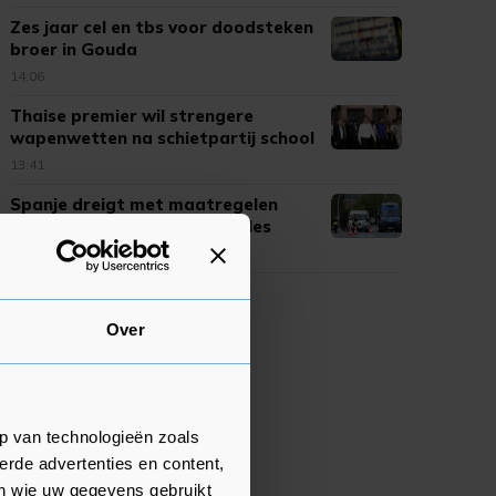
Zes jaar cel en tbs voor doodsteken
broer in Gouda
14:06
Thaise premier wil strengere
wapenwetten na schietpartij school
13:41
Spanje dreigt met maatregelen
tegen Italië om grenscontroles
13:34
Over
p van technologieën zoals
erde advertenties en content,
en wie uw gegevens gebruikt