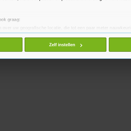
 ook graag:
 over uw geografische locatie, die tot een paar meter nauwkeuri
eren door het actief te scannen op specifieke eigenschappen (fing
onlijke gegevens worden verwerkt en stel uw voorkeuren in he
Zelf instellen
jzigen of intrekken in de Cookieverklaring.
te beter en wordt jouw bezoek makkelijker en persoonlijker. O
je gemaakte keuze altijd wijzigen of intrekken.