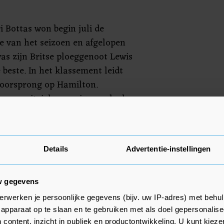
ri Bottas won begin juli de
e van het seizoen en afgelopen
as zijn Britse ploeggenoot Lewis
beste. In het klassement leidt
voorsprong op Hamilton.
e race uitviel en vorige week als
pig zesde.
de herinneringen aan de
Details
Advertentie-instellingen
g de derde race is. Vorig jaar
 poleposition en eindigde hij
ede.
w gegevens
erwerken je persoonlijke gegevens (bijv. uw IP-adres) met behul
apparaat op te slaan en te gebruiken met als doel gepersonalise
 content, inzicht in publiek en productontwikkeling. U kunt kiez