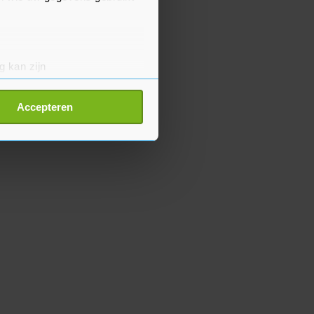
g kan zijn
erprinting)
t
detailgedeelte
in. U kunt uw
Accepteren
p onze cookiepagina kun je