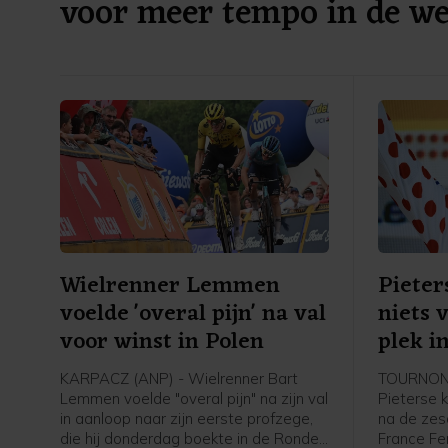
voor meer tempo in de we
Wielrenner Lemmen
Pieter
voelde 'overal pijn' na val
niets 
voor winst in Polen
plek i
KARPACZ (ANP) - Wielrenner Bart
TOURNON-
Lemmen voelde "overal pijn" na zijn val
Pieterse k
in aanloop naar zijn eerste profzege,
na de zes
die hij donderdag boekte in de Ronde
France Fe