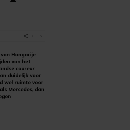
share
DELEN
 van Hongarije
jden van het
landse coureur
an duidelijk voor
ijd wel ruimte voor
 als Mercedes, dan
tegen