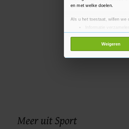
en met welke doelen.
Als u het toestaat, willen we
Informatie verzamelen
Uw apparaat identific
Lees meer over hoe uw perso
Weigeren
toestemming op elk moment wi
Met cookies werkt onze websi
ons cookiebeleid bekijken en 
Meer uit Sport