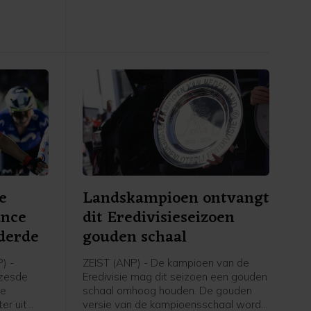
e
Landskampioen ontvangt
ance
dit Eredivisieseizoen
derde
gouden schaal
) -
ZEIST (ANP) - De kampioen van de
 zesde
Eredivisie mag dit seizoen een gouden
ce
schaal omhoog houden. De gouden
er uit
versie van de kampioensschaal wordt