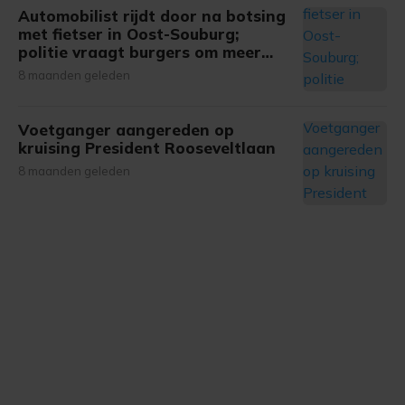
onze cookiepagina kun je ons cookiebeleid bekijken en je
Automobilist rijdt door na botsing
gemaakte keuze altijd wijzigen of intrekken.
met fietser in Oost-Souburg;
politie vraagt burgers om meer
informatie
8 maanden geleden
Voetganger aangereden op
kruising President Rooseveltlaan
8 maanden geleden