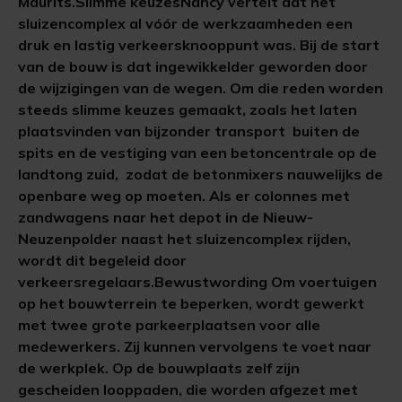
Maurits.Slimme keuzesNancy vertelt dat het
sluizencomplex al vóór de werkzaamheden een
druk en lastig verkeersknooppunt was. Bij de start
van de bouw is dat ingewikkelder geworden door
de wijzigingen van de wegen. Om die reden worden
steeds slimme keuzes gemaakt, zoals het laten
plaatsvinden van bijzonder transport buiten de
spits en de vestiging van een betoncentrale op de
landtong zuid, zodat de betonmixers nauwelijks de
openbare weg op moeten. Als er colonnes met
zandwagens naar het depot in de Nieuw-
Neuzenpolder naast het sluizencomplex rijden,
wordt dit begeleid door
verkeersregelaars.Bewustwording Om voertuigen
op het bouwterrein te beperken, wordt gewerkt
met twee grote parkeerplaatsen voor alle
medewerkers. Zij kunnen vervolgens te voet naar
de werkplek. Op de bouwplaats zelf zijn
gescheiden looppaden, die worden afgezet met