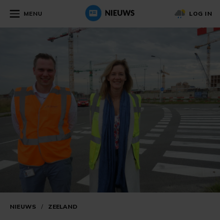
MENU
LOG IN
NIEUWS
/
ZEELAND