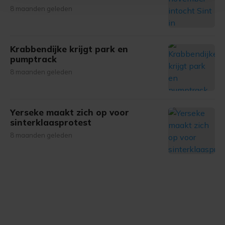
8 maanden geleden
bezoek makkelijker en persoonlijker. Op
onze cookiepagina kun je ons cookiebeleid bekijken en je
gemaakte keuze altijd wijzigen of intrekken.
Krabbendijke krijgt park en
pumptrack
8 maanden geleden
Yerseke maakt zich op voor
sinterklaasprotest
8 maanden geleden