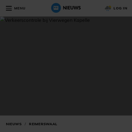
MENU
LOG IN
NIEUWS
/
REIMERSWAAL