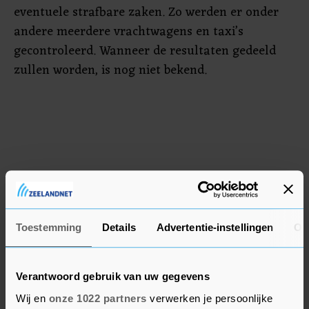
eventuele strafbare zaken. Zo werden er onder
andere meerdere vrachtwagens en taxi’s
gecontroleerd. Wanneer de resultaten gedeeld
zullen worden, is nog niet bekend.
Toestemming
Details
Advertentie-instellingen
Ov
Verantwoord gebruik van uw gegevens
Wij en
onze 1022 partners
verwerken je persoonlijke