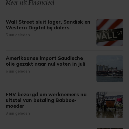
onze cookiepagina kun je ons cookiebeleid bekijken en je
Meer uit Financieel
gemaakte keuze altijd wijzigen of intrekken.
Wall Street sluit lager, Sandisk en
Western Digital bij dalers
5 uur geleden
Amerikaanse import Saudische
olie gezakt naar nul vaten in juli
6 uur geleden
FNV bezorgd om werknemers na
uitstel van betaling Babboe-
moeder
9 uur geleden