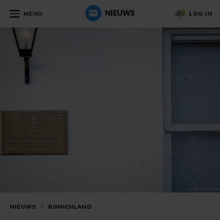
MENU
LOG IN
NIEUWS
/
BINNENLAND