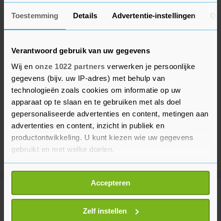
Toestemming
Details
Advertentie-instellingen
Ov
Verantwoord gebruik van uw gegevens
Wij en
onze 1022 partners
verwerken je persoonlijke
gegevens (bijv. uw IP-adres) met behulp van
technologieën zoals cookies om informatie op uw
apparaat op te slaan en te gebruiken met als doel
gepersonaliseerde advertenties en content, metingen aan
advertenties en content, inzicht in publiek en
productontwikkeling. U kunt kiezen wie uw gegevens
gebruikt en met welke doelen.
Als u het toestaat, willen we ook graag:
Accepteren
Informatie verzamelen over uw geografische
Meer uit Binnenland
locatie, die tot een paar meter nauwkeurig kan zijn
Uw apparaat identificeren door het actief te
Zelf instellen