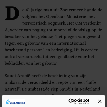
D
e 41-jarige man uit Zoetermeer handelde
volgens het Openbaar Ministerie met
terroristisch oogmerk. Het OM verdenkt
A. verder van poging tot moord of doodslag op de
bewaker van het gebouw, "het plegen van geweld
tegen een gebouw van een internationaal
beschermd persoon" en bedreiging. Hij is eerder
ook al veroordeeld tot een geldboete voor het
bekladden van het gebouw.
Saudi-Arabië heeft de beschieting van zijn
ambassade veroordeeld en repte van een "laffe
aanval". De ambassade riep Saudi’s in Nederland
op extra waakzaam te zijn.