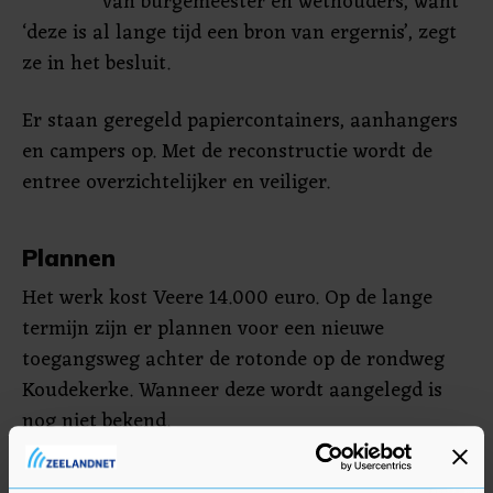
van burgemeester en wethouders, want
‘deze is al lange tijd een bron van ergernis’, zegt
ze in het besluit.
Er staan geregeld papiercontainers, aanhangers
en campers op. Met de reconstructie wordt de
entree overzichtelijker en veiliger.
Plannen
Het werk kost Veere 14.000 euro. Op de lange
termijn zijn er plannen voor een nieuwe
toegangsweg achter de rotonde op de rondweg
Koudekerke. Wanneer deze wordt aangelegd is
nog niet bekend.