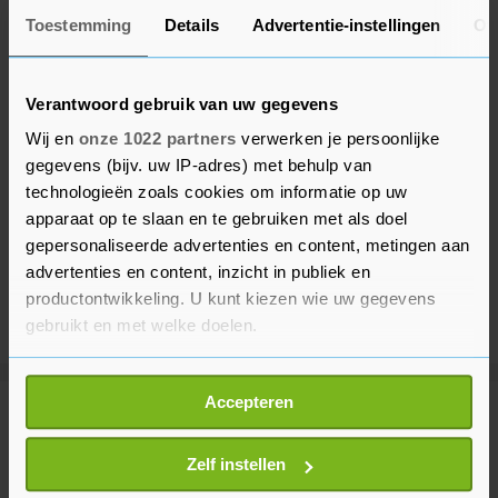
Toestemming
Details
Advertentie-instellingen
Ov
Verantwoord gebruik van uw gegevens
Wij en
onze 1022 partners
verwerken je persoonlijke
gegevens (bijv. uw IP-adres) met behulp van
technologieën zoals cookies om informatie op uw
apparaat op te slaan en te gebruiken met als doel
gepersonaliseerde advertenties en content, metingen aan
advertenties en content, inzicht in publiek en
productontwikkeling. U kunt kiezen wie uw gegevens
gebruikt en met welke doelen.
Als u het toestaat, willen we ook graag:
Accepteren
Informatie verzamelen over uw geografische
Meer uit Middelburg
locatie, die tot een paar meter nauwkeurig kan zijn
Uw apparaat identificeren door het actief te
Zelf instellen
scannen op specifieke eigenschappen (fingerprinting)