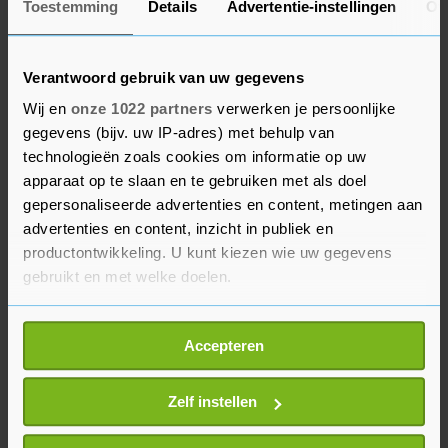
Toestemming
Details
Advertentie-instellingen
Ov
Onlangs riep de Autoriteit Consument & Markt
(ACM) bedrijven ook al op maatregelen te nemen.
Verantwoord gebruik van uw gegevens
"In Nederland zijn er ruim 2,5 miljoen mensen
Wij en
onze 1022 partners
verwerken je persoonlijke
met een functiebeperking. Het is belangrijk dat
gegevens (bijv. uw IP-adres) met behulp van
iedereen zelfstandig onlineaankopen kan doen,
technologieën zoals cookies om informatie op uw
zodat iedereen kan deelnemen aan de digitale
apparaat op te slaan en te gebruiken met als doel
economie. Bedrijven die hun websites en apps
gepersonaliseerde advertenties en content, metingen aan
advertenties en content, inzicht in publiek en
niet toegankelijk maken, missen bovendien een
productontwikkeling. U kunt kiezen wie uw gegevens
grote groep klanten. Bedrijven moeten zich dit
gebruikt en met welke doelen.
realiseren en hun verantwoordelijkheid nemen",
aldus Martijn Ridderbos, bestuurslid van de
Als u het toestaat, willen we ook graag:
toezichthouder.
Accepteren
Informatie verzamelen over uw geografische
locatie, die tot een paar meter nauwkeurig kan zijn
Uw apparaat identificeren door het actief te
Zelf instellen
scannen op specifieke eigenschappen (fingerprinting)