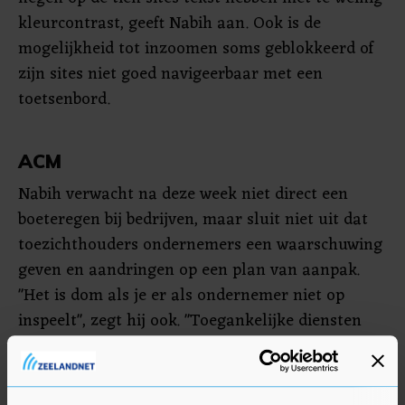
kleurcontrast, geeft Nabih aan. Ook is de
mogelijkheid tot inzoomen soms geblokkeerd of
zijn sites niet goed navigeerbaar met een
toetsenbord.
ACM
Nabih verwacht na deze week niet direct een
boeteregen bij bedrijven, maar sluit niet uit dat
toezichthouders ondernemers een waarschuwing
geven en aandringen op een plan van aanpak.
"Het is dom als je er als ondernemer niet op
inspeelt", zegt hij ook. "Toegankelijke diensten
bereiken meer mensen, leiden tot betere
klantbeleving en zijn vaak gebruiksvriendelijker
voor iedereen."