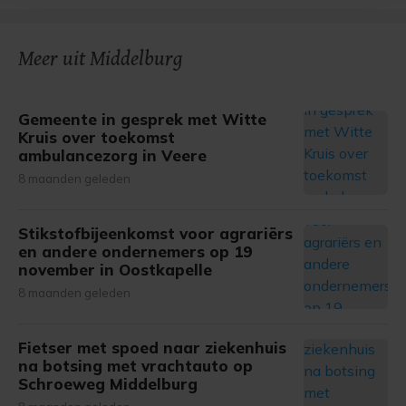
bezoek makkelijker en persoonlijker. Op
onze cookiepagina kun je ons cookiebeleid bekijken en je
gemaakte keuze altijd wijzigen of intrekken.
Meer uit Middelburg
Gemeente in gesprek met Witte
Kruis over toekomst
ambulancezorg in Veere
8 maanden geleden
Stikstofbijeenkomst voor agrariërs
en andere ondernemers op 19
november in Oostkapelle
8 maanden geleden
Fietser met spoed naar ziekenhuis
na botsing met vrachtauto op
Schroeweg Middelburg