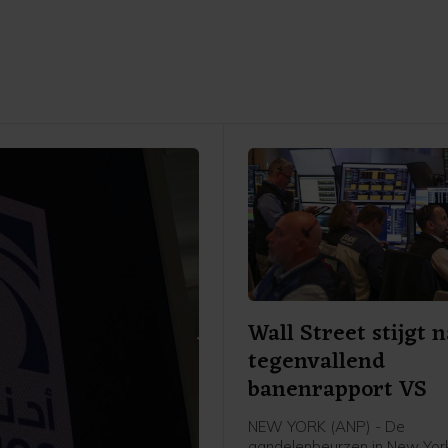
Wall Street stijgt 
tegenvallend
banenrapport VS
NEW YORK (ANP) - De
aandelenbeurzen in New York