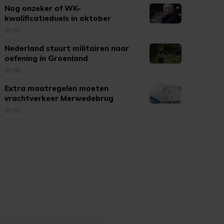
Nog onzeker of WK-
kwalificatieduels in oktober
doorgaan
17:07
Nederland stuurt militairen naar
oefening in Groenland
17:06
Extra maatregelen moeten
vrachtverkeer Merwedebrug
terugdringen
17:01