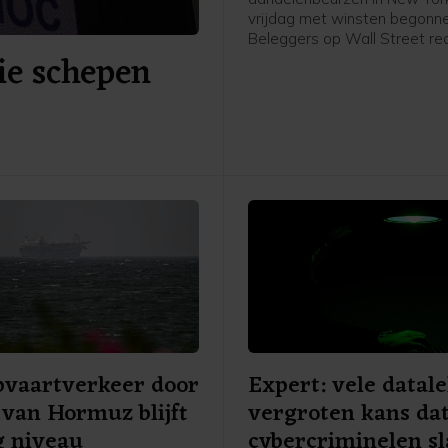
vrijdag met winsten begonne
Beleggers op Wall Street r
ie schepen
op het banenrapport van de
Amerikaanse overheid. Uit d
bleek dat er in juli 23.000 ba
verdwenen, terwijl er een gr
ongeveer 80.000 arbeidspla
werd verwacht. Daardoor ka
Amerikaanse centrale bank
voorzichtiger worden met he
verhogen van de rente.
pvaartverkeer door
Expert: vele datal
 van Hormuz blijft
vergroten kans da
g niveau
cybercriminelen s