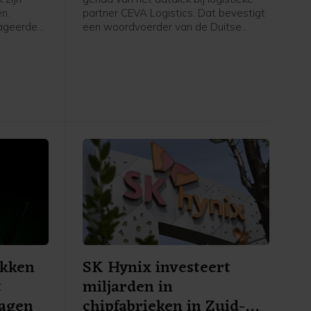
n.
partner CEVA Logistics. Dat bevestigt
eageerden
een woordvoerder van de Duitse
webwinkel na vragen van het ANP.
at rapport
Woensdag waarschuwden
nen zijn
winkelketen de Bijenkorf en webshop
oei van
Bol al voor een datalek bij de
atsen
logistieke partner. Daar kwam later
n de
ook Ajax bij. Zalando meldt dat
gegevens van zijn klanten niet door
t
het incident zijn getroffen.
ekken
SK Hynix investeert
t
miljarden in
lagen
chipfabrieken in Zuid-