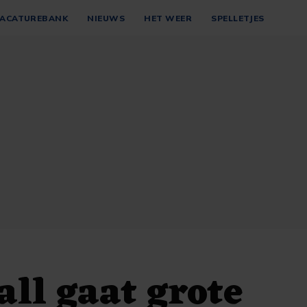
ACATUREBANK
NIEUWS
HET WEER
SPELLETJES
all gaat grote