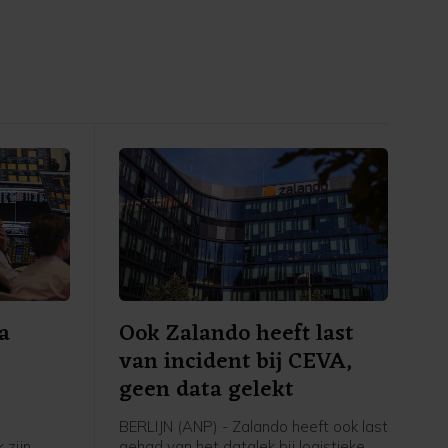
na
Ook Zalando heeft last
van incident bij CEVA,
geen data gelekt
BERLIJN (ANP) - Zalando heeft ook last
 zijn
gehad van het datalek bij logistieke