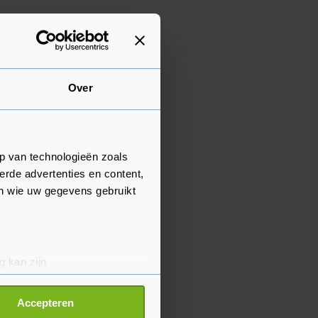
Over
p van technologieën zoals
erde advertenties en content,
en wie uw gegevens gebruikt
g kan zijn
erprinting)
t
detailgedeelte
in. U kunt uw
Accepteren