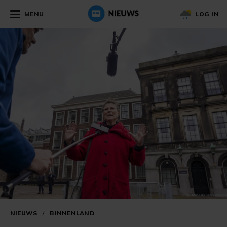
MENU
LOG IN
NIEUWS
/
BINNENLAND