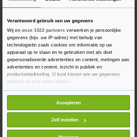
autogereden. "In de eerste helft 2021 is meer
uitgestoten dan in de eerste helft van 2020. Dat
Verantwoord gebruik van uw gegevens
betekent dat we die 25 procent dit jaar alweer
Wij en
onze 1022 partners
verwerken je persoonlijke
niet gaan halen."
gegevens (bijv. uw IP-adres) met behulp van
technologieën zoals cookies om informatie op uw
Urgenda probeert de overheid inmiddels via een
apparaat op te slaan en te gebruiken met als doel
kort geding alsnog zover te krijgen de
gepersonaliseerde advertenties en content, metingen aan
klimaatdoelen te halen. De actiegroep gaat door
advertenties en content, inzicht in publiek en
met die zaak. "De overheid doet niets op
productontwikkeling. U kunt kiezen wie uw gegevens
gebruikt en met welke doelen.
structurele basis om aan het vonnis te voldoen.
Het feit dat we het in 2020 per toeval mogelijk
Als u het toestaat, willen we ook graag:
hebben gehaald, doet niets af aan die zaak."
Accepteren
Informatie verzamelen over uw geografische
locatie, die tot een paar meter nauwkeurig kan zijn
Uw apparaat identificeren door het actief te
Zelf instellen
scannen op specifieke eigenschappen (fingerprinting)
Lees meer over hoe uw persoonlijke gegevens worden