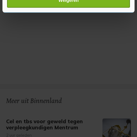
Weigeren
verwerkt en stel uw voorkeuren in het
detailgedeelte
in.
U kunt uw toestemming op elk moment wijzigen of
intrekken in de Cookieverklaring.
Met cookies werkt onze website beter en wordt jouw
bezoek makkelijker en persoonlijker. Op
onze cookiepagina kun je ons cookiebeleid bekijken en je
gemaakte keuze altijd wijzigen of intrekken.
Meer uit Binnenland
Cel en tbs voor geweld tegen
verpleegkundigen Mentrum
2 uur geleden