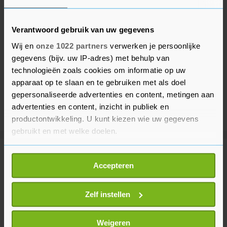
Verantwoord gebruik van uw gegevens
Wij en
onze 1022 partners
verwerken je persoonlijke
gegevens (bijv. uw IP-adres) met behulp van
technologieën zoals cookies om informatie op uw
apparaat op te slaan en te gebruiken met als doel
gepersonaliseerde advertenties en content, metingen aan
advertenties en content, inzicht in publiek en
productontwikkeling. U kunt kiezen wie uw gegevens
gebruikt en met welke doelen.
Als u het toestaat, willen we ook graag:
Meer uit Voetbal
Accepteren
Informatie verzamelen over uw geografische
locatie, die tot een paar meter nauwkeurig kan zijn
Inter Miami verliest zonder
Uw apparaat identificeren door het actief te
Zelf instellen
afwezige Messi van Monterrey
scannen op specifieke eigenschappen (fingerprinting)
2 uur geleden
Lees meer over hoe uw persoonlijke gegevens worden
Weigeren