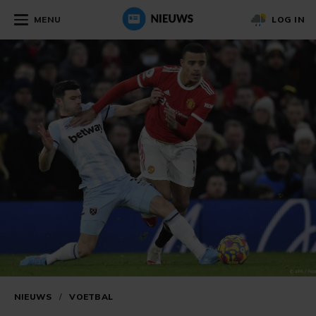
MENU
LOG IN
NIEUWS
/
VOETBAL