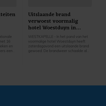
iteiten
Uitslaande brand
verwoest voormalig
hotel Woestduyn in
Westkapelle
tionale
WESTKAPELLE - In het pand van het
 met 16
voormalige hotel Woestduyn heeft
heken en
zaterdagavond een uitslaande brand
ers een
gewoed. De brandweer schaalde al
amma met
snel op naar een grote brand.
ugd,
 alles te
amma
eld je