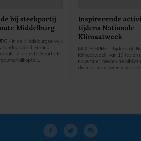
e bij steekpartij
Inspirerende activ
oute Middelburg
tijdens Nationale
Klimaatweek
G - In de Middelburgse wijk
is zondagavond iemand
MIDDELBURG - Tijdens de Na
aakt bij een steekpartij. Er
Klimaatweek, van 10 tot en
traumahelikopter
november, bieden de bibliot
n, maar de komst hiervan is
diverse samenwerkingspartn
jk geannuleerd.De
gevarieerd en gratis progr
ten kregen rond 19.40 uur de
activiteiten aan. Er is voor je
at er aan de Bluesroute
jongeren en volwassenen van
ewond was geraakt. Ter
doen. Bekijk het hele progr
eek een man betrokken te zijn
op dezb.nl/klimaatweek en m
j een steekincident, zo meldt
aan.
e. Naast twee ambulances
een traumahelikopter
n. De komst hiervan werd
0 uur geannuleerd. Er hoefde
edische check niemand mee