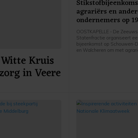
Stikstofbijeenkoms
agrariërs en ande
ondernemers op 1
november in Oostk
OOSTKAPELLE - De Zeeuws
Statenfractie organiseert e
bijeenkomst op Schouwen-D
en Walcheren om met agrari
Witte Kruis
andere (recreatie-)ondernem
gesprek te gaan over het Sti
zorg in Veere
2025. Dit plan presenteerde
provincie Zeeland eerder de