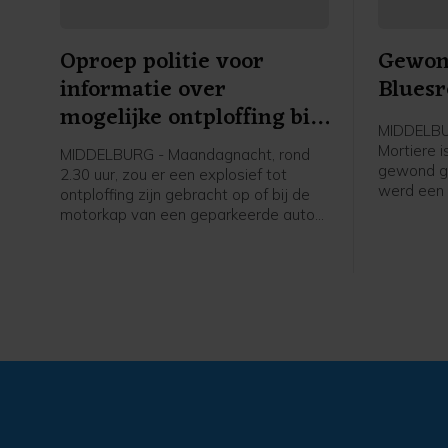
Oproep politie voor
Gewond
informatie over
Bluesr
mogelijke ontploffing bij
MIDDELBUR
auto Domburgs
Mortiere 
MIDDELBURG - Maandagnacht, rond
Schuitvlot
gewond ger
2.30 uur, zou er een explosief tot
werd een 
ontploffing zijn gebracht op of bij de
opgeroepe
motorkap van een geparkeerde auto
uiteindeli
aan het Domburgs Schuitvlot in
hulpdiens
Middelburg. De politie vraagt burgers
melding d
die hierover meer weten zich te
iemand g
melden.
plekke bl
geraakt bi
de politi
werd ook 
opgeroepe
rond 20.0
na een m