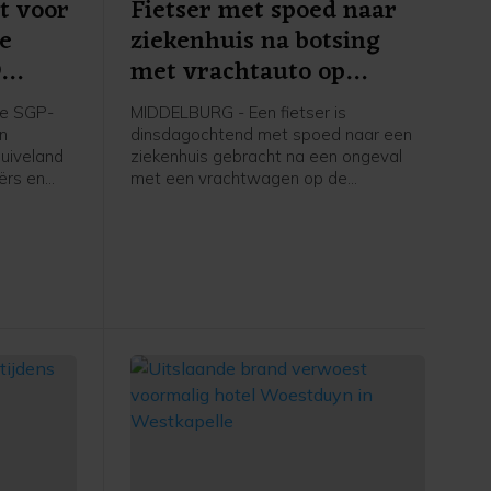
t voor
Fietser met spoed naar
re
ziekenhuis na botsing
9
met vrachtauto op
apelle
Schroeweg Middelburg
e SGP-
MIDDELBURG - Een fietser is
en
dinsdagochtend met spoed naar een
uiveland
ziekenhuis gebracht na een ongeval
ërs en
met een vrachtwagen op de
ers in
Schroeweg in Middelburg.
kstofplan
 de
ze maand.