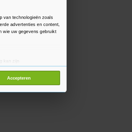
p van technologieën zoals
erde advertenties en content,
en wie uw gegevens gebruikt
g kan zijn
erprinting)
t
detailgedeelte
in. U kunt uw
Accepteren
p onze cookiepagina kun je