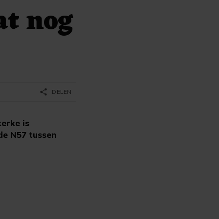
at nog
share
DELEN
erke is
de N57 tussen