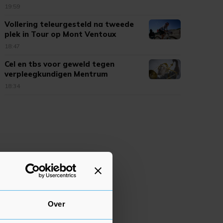
19:59
Vollering teleurgesteld na tweede
plek in Tour op Mont Ventoux
18:47
Cel en tbs voor geweld tegen
verpleegkundigen Mentrum
18:34
Over