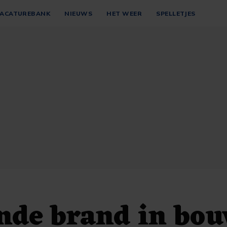
ACATUREBANK
NIEUWS
HET WEER
SPELLETJES
nde brand in bo