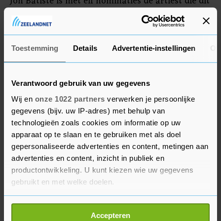
Jon Batiste is met elf nominaties de artiest die dit
jaar de meeste kans maakt op een beeld. Hij
wordt gevolgd door Doja Cat, H.E.R. en Justin
Bieber, die ieder acht nominaties op zak hebben.
Toestemming
Details
Advertentie-instellingen
Ov
Verantwoord gebruik van uw gegevens
Wij en
onze 1022 partners
verwerken je persoonlijke
gegevens (bijv. uw IP-adres) met behulp van
technologieën zoals cookies om informatie op uw
apparaat op te slaan en te gebruiken met als doel
gepersonaliseerde advertenties en content, metingen aan
advertenties en content, inzicht in publiek en
productontwikkeling. U kunt kiezen wie uw gegevens
gebruikt en met welke doelen.
Als u het toestaat, willen we ook graag:
Accepteren
Informatie verzamelen over uw geografische