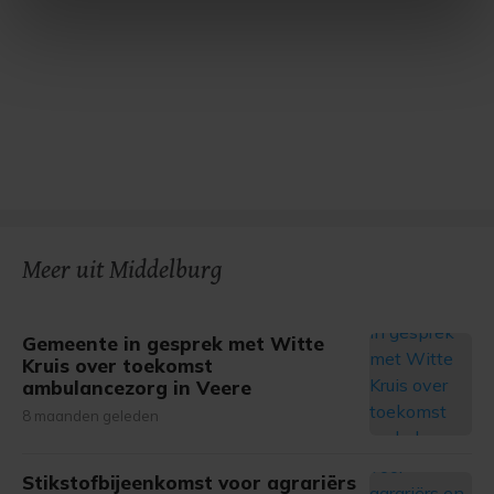
intrekken in de Cookieverklaring.
Met cookies werkt onze website beter en wordt jouw
bezoek makkelijker en persoonlijker. Op
onze cookiepagina kun je ons cookiebeleid bekijken en je
gemaakte keuze altijd wijzigen of intrekken.
Meer uit Middelburg
Gemeente in gesprek met Witte
Kruis over toekomst
ambulancezorg in Veere
8 maanden geleden
Stikstofbijeenkomst voor agrariërs