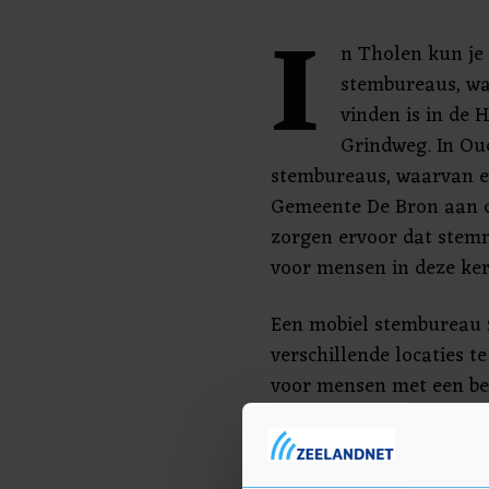
I
n Tholen kun je s
stembureaus, waa
vinden is in de
Grindweg. In Ou
stembureaus, waarvan er
Gemeente De Bron aan d
zorgen ervoor dat stem
voor mensen in deze ke
Een mobiel stembureau z
verschillende locaties te
voor mensen met een be
dicht bij huis kunnen s
vinden zijn bij woonzorg
Annaland, Dalemhof in 