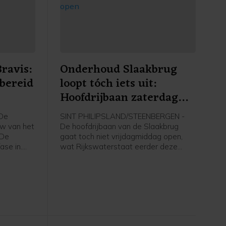
ravis:
Onderhoud Slaakbrug
bereid
loopt tóch iets uit:
Hoofdrijbaan zaterdag
enhuis
pas open
De
SINT PHILIPSLAND/STEENBERGEN -
uw van het
De hoofdrijbaan van de Slaakbrug
 De
gaat toch niet vrijdagmiddag open,
ase in.
wat Rijkswaterstaat eerder deze
start de
week wel had beloofd. De
het
werkzaamheden lopen iets uit,
in. De
waardoor het verkeer naar
t
verwachting pas vanaf
r oktober.
zaterdagochtend 06.00 uur weer over
de hoofdrijbaan kan rijden. Meteen
daarna gaat de parallelweg dicht.