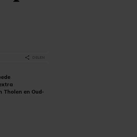
share
DELEN
eede
extra
in Tholen en Oud-