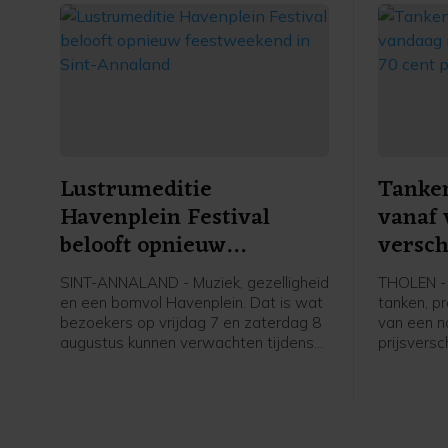
Lustrumeditie
Tanken
Havenplein Festival
vanaf 
belooft opnieuw
versch
feestweekend in Sint-
per lit
SINT-ANNALAND - Muziek, gezelligheid
THOLEN - 
Annaland
en een bomvol Havenplein. Dat is wat
tanken, p
bezoekers op vrijdag 7 en zaterdag 8
van een n
augustus kunnen verwachten tijdens
prijsversc
de vijfde editie van het Havenplein
tot ruim 7
Festival. Het gratis feest valt
traditiegetrouw samen met de kermis
en jaarlijkse braderie en is inmiddels
uitgegroeid tot een vaste waarde op