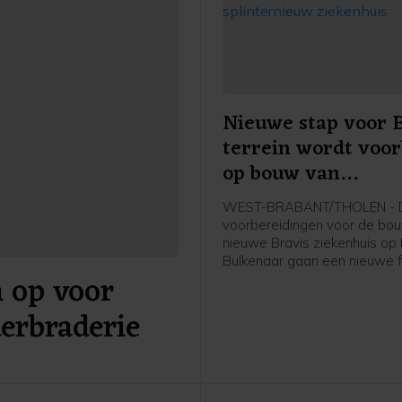
Nieuwe stap voor B
terrein wordt voor
op bouw van
splinternieuw ziek
WEST-BRABANT/THOLEN - 
voorbereidingen voor de bo
nieuwe Bravis ziekenhuis op
Bulkenaar gaan een nieuwe f
 op voor
Vanaf maandag 17 augustus 
gemeente Roosendaal met 
derbraderie
bouwrijp maken van het terre
daadwerkelijke bouw van he
ziekenhuis staat gepland voo