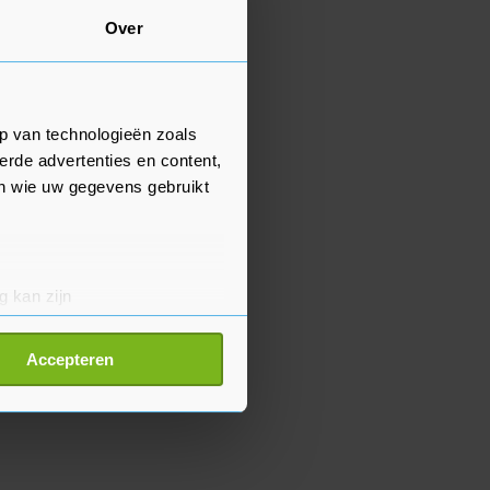
Over
p van technologieën zoals
erde advertenties en content,
en wie uw gegevens gebruikt
g kan zijn
erprinting)
t
detailgedeelte
in. U kunt uw
Accepteren
p onze cookiepagina kun je