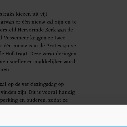
traks kiezen uit vijf
rvan er één nieuw zal zijn en te
 Hersteld Hervormde Kerk aan de
d-Vossemeer krijgen ze twee
 één nieuw is in de Protestantse
e Hofstraat. Deze veranderingen
men sneller en makkelijker wordt
rnen.
al op de verkiezingsdag op
 vinden zijn. Dit is vooral handig
perking en ouderen, zodat ze
temmen. Dit stembureau zal te
centra De Schutse in Sint-
Tholen en Maartenshof in Sint-