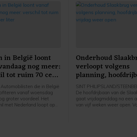
 in België loont
Onderhoud Slaakb
vandaag nog meer:
verloopt volgens
il tot ruim 70 cent
planning, hoofdrij
er
vrijdag weer open
Automobilisten die in België
SINT PHILIPSLAND/STEENBE
rofiteren vanaf woensdag
De hoofdrijbaan van de Slaa
og groter voordeel. Het
gaat vrijdagmiddag na een af
hil met Nederland loopt op
van vijf weken weer open. V
0 cent per liter benzine.
Rijkswaterstaat verlopen de
werkzaamheden volgens pla
is het onderhoud op tijd afg