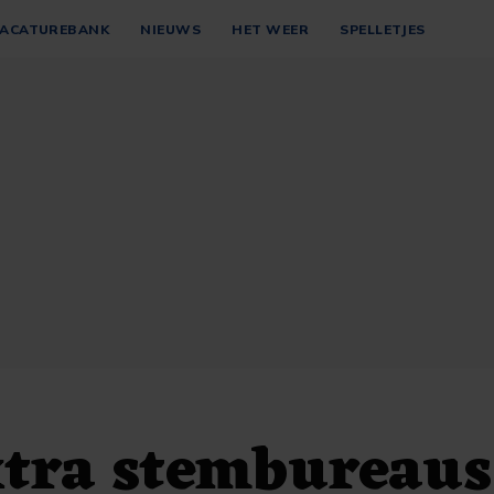
ACATUREBANK
NIEUWS
HET WEER
SPELLETJES
xtra stembureaus