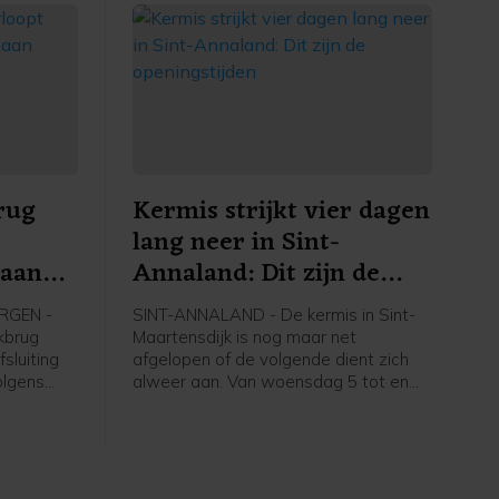
rug
Kermis strijkt vier dagen
lang neer in Sint-
baan
Annaland: Dit zijn de
openingstijden
RGEN -
SINT-ANNALAND - De kermis in Sint-
kbrug
Maartensdijk is nog maar net
sluiting
afgelopen of de volgende dient zich
olgens
alweer aan. Van woensdag 5 tot en
met zaterdag 8 augustus staat het
nning en
Havenplein in Sint-Annaland vier
erond.
dagen lang in het teken van een
gezellige mix van attracties, spelletjes
en lekkernijen.