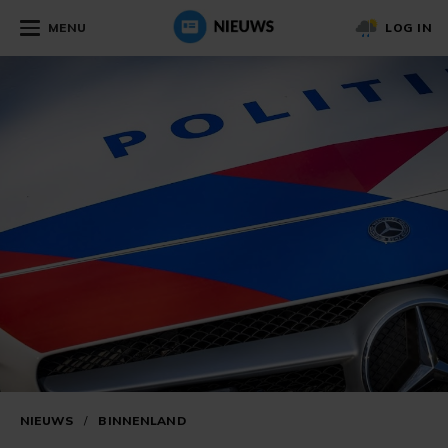
MENU
LOG IN
NIEUWS
/
BINNENLAND