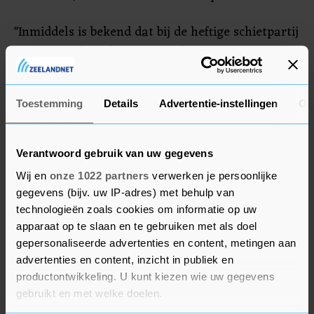
"Inmiddels is bekend dat bij de heftige schietpartij
in onze stad eerder vanavond twee agenten
gewond zijn geraakt", twitterde Wouter Kolff, de
burgemeester van Dordrecht. "Vreselijk en
Toestemming
Details
Advertentie-instellingen
Ov
onwerkelijk voor hun familie, naasten en ook
voor de collega’s, met wie ik zeer meeleef."
Verantwoord gebruik van uw gegevens
Wij en
onze 1022 partners
verwerken je persoonlijke
gegevens (bijv. uw IP-adres) met behulp van
technologieën zoals cookies om informatie op uw
apparaat op te slaan en te gebruiken met als doel
gepersonaliseerde advertenties en content, metingen aan
advertenties en content, inzicht in publiek en
productontwikkeling. U kunt kiezen wie uw gegevens
gebruikt en met welke doelen.