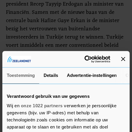
president Recep Tayyip Erdogan als minister van
Financiën. Samen met de nieuwe baas van de
centrale bank Hafize Gaye Erkan is de minister
bezig het vertrouwen van buitenlandse
investeerders in Turkije terug te winnen. Turkije
voert inmiddels een meer conventioneel beleid
om de hoge inflatie onder controle te krijgen.
Kredietbeoordelaar Standard & Poor's (S&P) is
daardoor ook positiever geworden over de Turkse
Toestemming
Details
Advertentie-instellingen
Ov
economie. S&P heeft het vooruitzicht (outlook)
voor de Turkse kredietwaardigheid verhoogd van
Verantwoord gebruik van uw gegevens
negatief naar stabiel, wat betekent dat er
Wij en
onze 1022 partners
verwerken je persoonlijke
voorlopige geen afwaardering van de rating zal
gegevens (bijv. uw IP-adres) met behulp van
komen.
technologieën zoals cookies om informatie op uw
apparaat op te slaan en te gebruiken met als doel