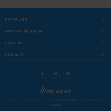
POPULAIR
ABONNEMENTEN
CONTACT
PRIVACY
© 2026
. Onderdeel van
DELTA Fiber Nederland B.V.
Geniet van je
zondag!