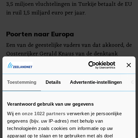
3,5 miljoen vluchtelingen in Turkije betaalt de EU
in ruil 1,5 miljard euro per jaar.
Poorten naar Europa
Een van de geestelijke vaders van dat akkoord, de
Oostenrijker Gerald Knaus van de denktank
Europees Stabiliteit Initiatief, zei vrijdag dat een
internationale conferentie over vluchtelingen uit
Idlib en een vervolg op de EU-Turkijedeal
Toestemming
Details
Advertentie-instellingen
Ov
"dringend nodig" is.
De Turkse president Erdogan heeft al vaker
Verantwoord gebruik van uw gegevens
gedreigd "de poorten naar Europa" open te
Wij en
onze 1022 partners
verwerken je persoonlijke
zetten, onder meer nadat de EU afgelopen najaar
gegevens (bijv. uw IP-adres) met behulp van
kritiek had op de Turkse inval in Syrië.
technologieën zoals cookies om informatie op uw
apparaat op te slaan en te gebruiken met als doel