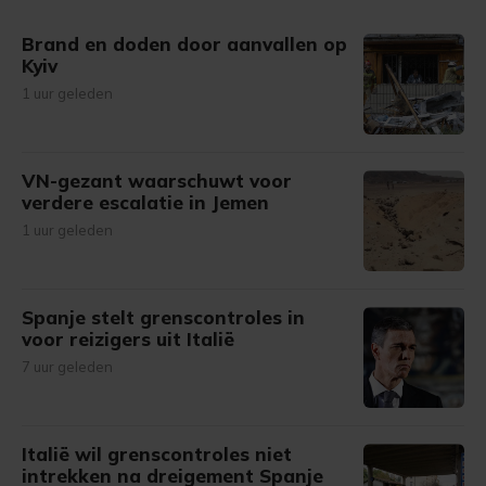
gemaakte keuze altijd wijzigen of intrekken.
Brand en doden door aanvallen op
Kyiv
1 uur geleden
VN-gezant waarschuwt voor
verdere escalatie in Jemen
1 uur geleden
Spanje stelt grenscontroles in
voor reizigers uit Italië
7 uur geleden
Italië wil grenscontroles niet
intrekken na dreigement Spanje