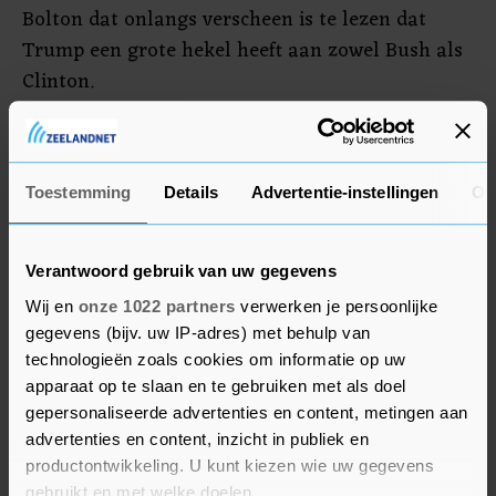
Bolton dat onlangs verscheen is te lezen dat
Trump een grote hekel heeft aan zowel Bush als
Clinton.
Het schilderij van Trumps voorganger Barack
Obama hangt nog niet in het Witte Huis omdat
Toestemming
Details
Advertentie-instellingen
Ov
het nog niet officieel is onthuld. Dat gaat
waarschijnlijk ook niet gebeuren tijdens deze
termijn van Trump.
Verantwoord gebruik van uw gegevens
Wij en
onze 1022 partners
verwerken je persoonlijke
gegevens (bijv. uw IP-adres) met behulp van
technologieën zoals cookies om informatie op uw
apparaat op te slaan en te gebruiken met als doel
gepersonaliseerde advertenties en content, metingen aan
advertenties en content, inzicht in publiek en
productontwikkeling. U kunt kiezen wie uw gegevens
gebruikt en met welke doelen.