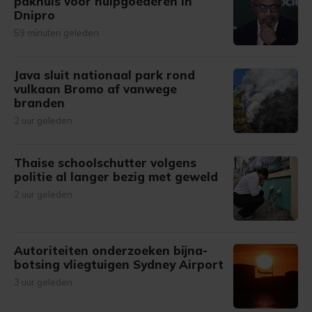
pakhuis voor hulpgoederen in
Dnipro
59 minuten geleden
Java sluit nationaal park rond
vulkaan Bromo af vanwege
branden
2 uur geleden
Thaise schoolschutter volgens
politie al langer bezig met geweld
2 uur geleden
Autoriteiten onderzoeken bijna-
botsing vliegtuigen Sydney Airport
3 uur geleden