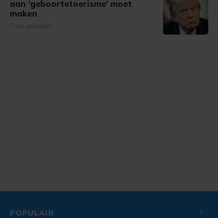
aan 'geboortetoerisme' moet
maken
7 uur geleden
POPULAIR