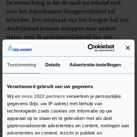
De verwachting is dat de zaak nu relatief snel
voor het Amerikaanse Hooggerechtshof zal
belanden. Een uitspraak van het hoogste hof zou
duidelijkheid kunnen scheppen voor andere
staten over de grondwettelijkheid van een
deelname van Trump aan de voorverkiezingen.
Maine is na Colorado al de tweede staat waar
Toestemming
Details
Advertentie-instellingen
Ov
Trump van de voorverkiezingen werd geweerd.
Ook de afvaardiging van de Republikeinse Partij
in Colorado heeft het Hooggerechtshof gevraagd
Verantwoord gebruik van uw gegevens
zich over de zaak uit te spreken.
Wij en
onze 1022 partners
verwerken je persoonlijke
gegevens (bijv. uw IP-adres) met behulp van
technologieën zoals cookies om informatie op uw
apparaat op te slaan en te gebruiken met als doel
gepersonaliseerde advertenties en content, metingen aan
advertenties en content, inzicht in publiek en