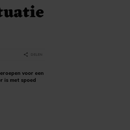
tuatie
share
DELEN
eroepen voor een
r is met spoed