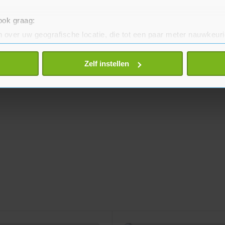
 ook graag:
 over uw geografische locatie, die tot een paar meter nauwkeuri
eren door het actief te scannen op specifieke eigenschappen (fing
onlijke gegevens worden verwerkt en stel uw voorkeuren in he
Zelf instellen
jzigen of intrekken in de Cookieverklaring.
te beter en wordt jouw bezoek makkelijker en persoonlijker. O
je gemaakte keuze altijd wijzigen of intrekken.