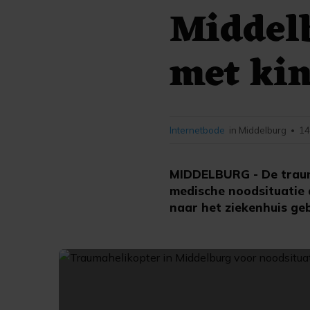
Middelb
met ki
Internetbode
in Middelburg
14
•
MIDDELBURG - De trau
medische noodsituatie 
naar het ziekenhuis ge