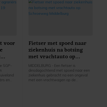
t voor
Fietser met spoed naar
re
ziekenhuis na botsing
9
met vrachtauto op
apelle
Schroeweg Middelburg
e SGP-
MIDDELBURG - Een fietser is
en
dinsdagochtend met spoed naar een
uiveland
ziekenhuis gebracht na een ongeval
ërs en
met een vrachtwagen op de
ers in
Schroeweg in Middelburg.
kstofplan
 de
ze maand.