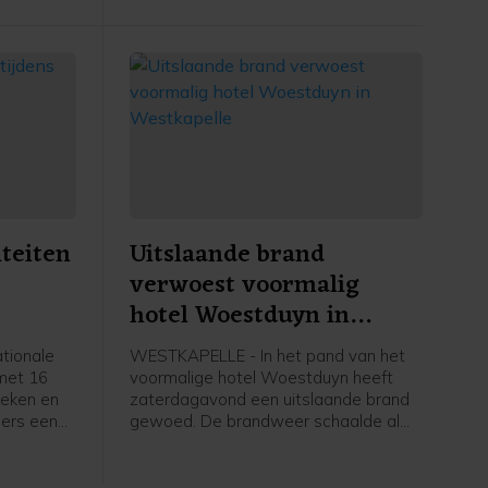
iteiten
Uitslaande brand
verwoest voormalig
hotel Woestduyn in
Westkapelle
tionale
WESTKAPELLE - In het pand van het
 met 16
voormalige hotel Woestduyn heeft
heken en
zaterdagavond een uitslaande brand
ers een
gewoed. De brandweer schaalde al
amma met
snel op naar een grote brand.
ugd,
 alles te