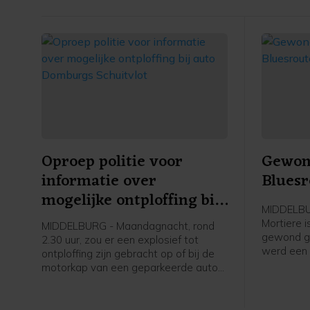
Oproep politie voor
Gewond
informatie over
Bluesr
mogelijke ontploffing bij
MIDDELBUR
auto Domburgs
Mortiere 
MIDDELBURG - Maandagnacht, rond
Schuitvlot
gewond ger
2.30 uur, zou er een explosief tot
werd een 
ontploffing zijn gebracht op of bij de
opgeroepe
motorkap van een geparkeerde auto
uiteindeli
aan het Domburgs Schuitvlot in
hulpdiens
Middelburg. De politie vraagt burgers
melding d
die hierover meer weten zich te