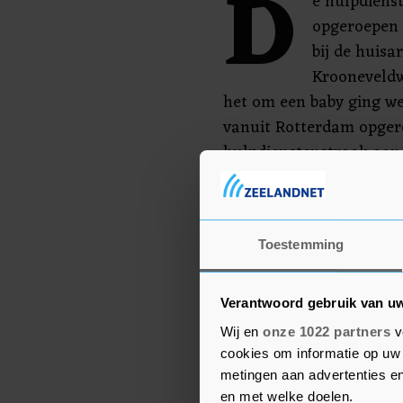
D
e hulpdiens
opgeroepen 
bij de huisa
Krooneveldw
het om een baby ging w
vanuit Rotterdam opgero
hulpdienstenstrook aan 
verpleegkundige van h
bijstand verleend. Na de
slachtoffertje met spoe
Toestemming
ziekenhuis gebracht en
retour naar Rotterdam.
Verantwoord gebruik van u
Wij en
onze 1022 partners
v
cookies om informatie op uw 
metingen aan advertenties en
en met welke doelen.