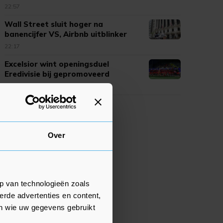
22:57
Wall Street sluit hoger na
banencijfer VS, Airbnb uitblinker
22:17
Excelsior wint openingsduel
Eredivisie bij gepromoveerd
Cambuur
22:03
Over
p van technologieën zoals
erde advertenties en content,
en wie uw gegevens gebruikt