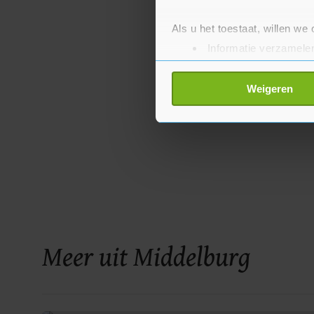
Als u het toestaat, willen we
Informatie verzamelen
Uw apparaat identific
Lees meer over hoe uw perso
Weigeren
toestemming op elk moment wi
Met cookies werkt onze websi
ons cookiebeleid bekijken en 
Meer uit Middelburg