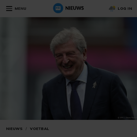
MENU
LOG IN
NIEUWS
/
VOETBAL