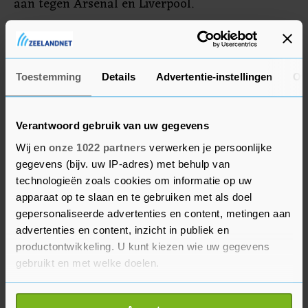
aan tegen Arsenal en Liverpool.
Hodgson was van 2012 tot 2016 bondscoach van
Engeland. De ervaren trainer werkte ook bij
topclubs als Liverpool en Internazionale.
Toestemming
Details
Advertentie-instellingen
Ov
Verantwoord gebruik van uw gegevens
Wij en
onze 1022 partners
verwerken je persoonlijke
gegevens (bijv. uw IP-adres) met behulp van
technologieën zoals cookies om informatie op uw
apparaat op te slaan en te gebruiken met als doel
gepersonaliseerde advertenties en content, metingen aan
advertenties en content, inzicht in publiek en
productontwikkeling. U kunt kiezen wie uw gegevens
gebruikt en met welke doelen.
Als u het toestaat, willen we ook graag: