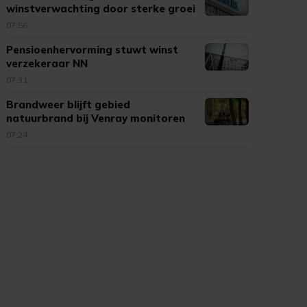
winstverwachting door sterke groei
datacenters
07:56
Pensioenhervorming stuwt winst
verzekeraar NN
07:31
Brandweer blijft gebied
natuurbrand bij Venray monitoren
07:24