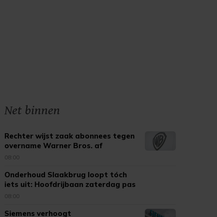
Net binnen
Rechter wijst zaak abonnees tegen
overname Warner Bros. af
08:00
Onderhoud Slaakbrug loopt tóch
iets uit: Hoofdrijbaan zaterdag pas
open
08:00
Siemens verhoogt