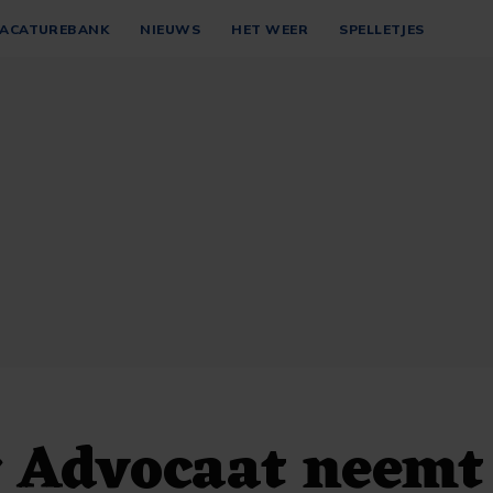
ACATUREBANK
NIEUWS
HET WEER
SPELLETJES
r Advocaat neemt