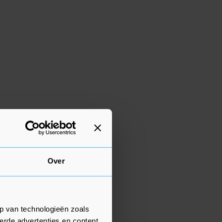
Over
p van technologieën zoals
erde advertenties en content,