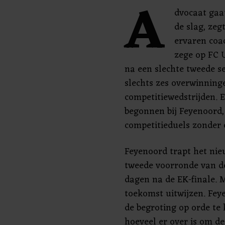
A
dvocaat gaa
de slag, zeg
ervaren coa
zege op FC 
na een slechte tweede se
slechts zes overwinning
competitiewedstrijden. 
begonnen bij Feyenoord,
competitieduels zonder
Feyenoord trapt het nieu
tweede voorronde van de
dagen na de EK-finale. M
toekomst uitwijzen. Fe
de begroting op orde te 
hoeveel er over is om de