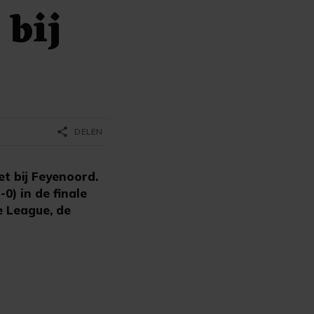
 bij
share
DELEN
t bij Feyenoord.
) in de finale
e League, de