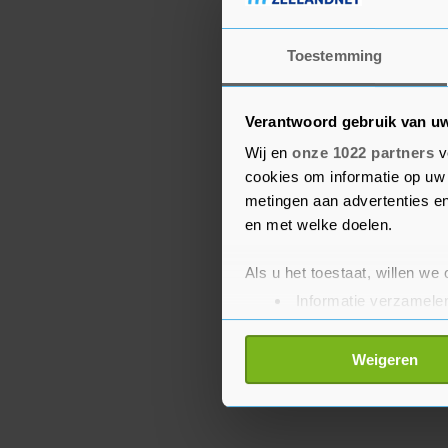
Consumententak
Toestemming
De consumententak leve
onderdeel krimpt al ja
Verantwoord gebruik van u
los navigatieapparaat m
Wij en
onze 1022 partners
v
cookies om informatie op uw 
De verwachtingen voor d
metingen aan advertenties en
topman Harold Goddijn m
en met welke doelen.
handelsspanningen en 
samenhangen. Dit jaar
Als u het toestaat, willen we
tot 565 miljoen euro aa
Informatie verzamelen
minder dan de 574 miljo
Uw apparaat identific
Lees meer over hoe uw perso
Weigeren
toestemming op elk moment wi
Met cookies werkt onze websi