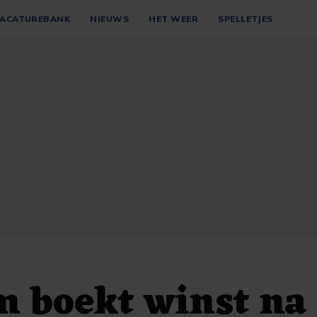
ACATUREBANK
NIEUWS
HET WEER
SPELLETJES
 boekt winst na