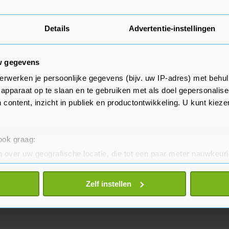
Details
Advertentie-instellingen
rde opnieuw minder op. Dat
ren omdat de meeste mensen geen
w gegevens
eer hebben.
erwerken je persoonlijke gegevens (bijv. uw IP-adres) met behul
apparaat op te slaan en te gebruiken met als doel gepersonalise
e korte termijn zijn volgens
 content, inzicht in publiek en productontwikkeling. U kunt kiez
oeilijker te voorspellen door
de onzekerheden die daarmee
 verwacht TomTom 505 miljoen
 ook graag:
n opbrengsten te behalen. Dat is
 over uw geografische locatie, die tot een paar meter nauwkeuri
en euro in 2024.
eren door het actief te scannen op specifieke eigenschappen (fing
onlijke gegevens worden verwerkt en stel uw voorkeuren in he
Zelf instellen
jzigen of intrekken in de Cookieverklaring.
te beter en wordt jouw bezoek makkelijker en persoonlijker. O