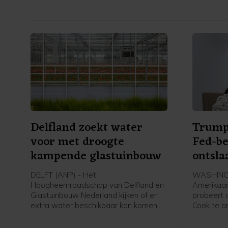
Delfland zoekt water
Trump
voor met droogte
Fed-be
kampende glastuinbouw
ontsla
DELFT (ANP) - Het
WASHINGT
Hoogheemraadschap van Delfland en
Amerikaan
Glastuinbouw Nederland kijken of er
probeert 
extra water beschikbaar kan komen
Cook te on
voor met droogte kampende tuinders.
aanvallen
In een gesprek tussen het waterschap
de central