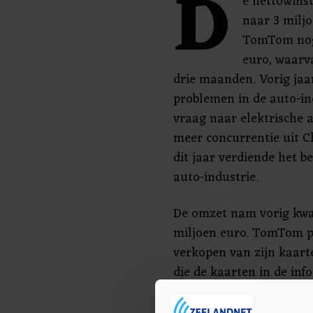
D
e nettowinst
naar 3 miljo
TomTom nog 
euro, waarva
drie maanden. Vorig jaar
problemen in de auto-in
vraag naar elektrische 
meer concurrentie uit Ch
dit jaar verdiende het b
auto-industrie.
De omzet nam vorig kwar
miljoen euro. TomTom p
verkopen van zijn kaar
die de kaarten in de in
voertuigen inbouwen.