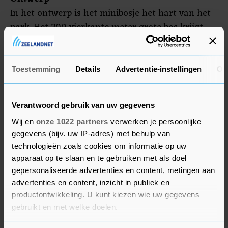
In het ontwerp is het minibosje het hart van het
park. Het 200 vierkante meter grote bos krijgt
één ingang, een pad van houtsnippers en een
buitenlokaal. Het bos wordt aangeplant volgens
het principe Tiny Forest, waarbij veel
Toestemming
Details
Advertentie-instellingen
Ov
verschillende soorten inheemse bomen en
struiken dicht op elkaar worden aangeplant. In
Verantwoord gebruik van uw gegevens
de omliggende groenzone komt een pad, een
Wij en
onze 1022 partners
verwerken je persoonlijke
bankje en een klimboom. Langs de trottoirs
gegevens (bijv. uw IP-adres) met behulp van
komen vaste planten en struiken, waarbij gelet
technologieën zoals cookies om informatie op uw
wordt op de diversiteit van de planten en hun
apparaat op te slaan en te gebruiken met als doel
betekenis voor dieren zoals vlinders en vogels.
gepersonaliseerde advertenties en content, metingen aan
Het park wordt daarnaast zo ingericht dat het bij
advertenties en content, inzicht in publiek en
productontwikkeling. U kunt kiezen wie uw gegevens
extreme neerslag gebruikt kan worden als buffer
gebruikt en met welke doelen.
om de omliggende straten droog te houden.