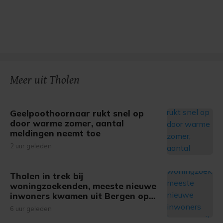
Meer uit Tholen
Geelpoothoornaar rukt snel op
door warme zomer, aantal
meldingen neemt toe
2 uur geleden
Tholen in trek bij
woningzoekenden, meeste nieuwe
inwoners kwamen uit Bergen op
Zoom
6 uur geleden