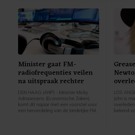
Minister gaat FM-
Grease
radiofrequenties veilen
Newton
na uitspraak rechter
overl
DEN HAAG (ANP) - Minister Micky
LOS ANGEL
Adriaansens (Economische Zaken)
John is ma
komt dit najaar met een voorstel voor
overleden
een herverdeling van de landelijke FM-
bekend va
frequenties door middel van een
musical Gr
veiling. De rechter zette onlangs een
vrienden e
streep door het besluit van haar
ranch in C
ambtsvoorganger Mona Keijzer om de
echtgenoo