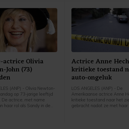
-actrice Olivia
Actrice Anne Hech
-John (73)
kritieke toestand 
eden
auto-ongeluk
ES (ANP) - Olivia Newton-
LOS ANGELES (ANP) - De
andag op 73-jarige leeftijd
Amerikaanse actrice Anne He
. De actrice, met name
kritieke toestand naar het zi
n haar rol als Sandy in de
gebracht nadat ze met haar
ease, sliep in het bijzijn van
woning in reed in Los Angele
n familie vredig in op haar
en het huis vlogen in brand e
alifornië, meldt haar
bestuurder liep ernstige br
t John Easterling op
op, melden Amerikaanse med