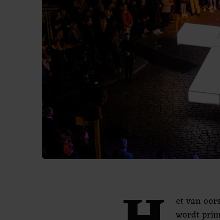
et van oo
wordt pri