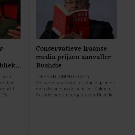
v-
Conservatieve Iraanse
media prijzen aanvaller
blieke
Rushdie
 staat
TEHERAN (ANP/RTR/AFP) -
ork, is
Conservatieve media in Iran prijzen de
ericht.
man die vrijdag de schrijver Salman
p 15
Rushdie heeft neergestoken. Rushdie
geroepen
kampt sinds 1988 met bedreigingen
 Timmer,
vanwege zijn boek De duivelsverzen,
mer. Na
dat door sommige moslims als
taat de
godslasterlijk wordt beschouwd.
al jaar