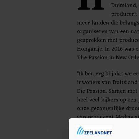
H
Duitsland
producent 
meer landen die belangs
organiseren van een nati
gesprekken met produce
Hongarije. In 2016 was 
The Passion in New Orle
"Ik ben erg blij dat we e
inwoners van Duitsland
Die Passion. Samen met
heel veel kijkers op een 
onze gezamenlijke droom
van producent Mediawat
Duitsland nog meerdere