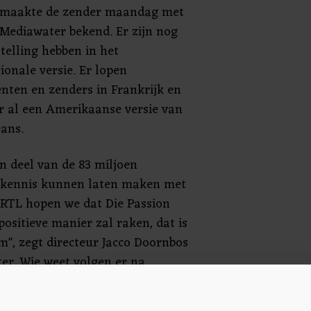
, maakte de zender maandag met
Mediawater bekend. Er zijn nog
telling hebben in het
onale versie. Er lopen
nten en zenders in Frankrijk en
er al een Amerikaanse versie van
ans.
en deel van de 83 miljoen
 kennis kunnen laten maken met
 RTL hopen we dat Die Passion
positieve manier zal raken, dat is
", zegt directeur Jacco Doornbos
er. Wie weet volgen er na
 landen."