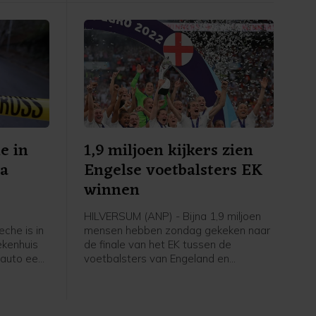
e in
1,9 miljoen kijkers zien
na
Engelse voetbalsters EK
winnen
HILVERSUM (ANP) - Bijna 1,9 miljoen
che is in
mensen hebben zondag gekeken naar
ekenhuis
de finale van het EK tussen de
 auto een
voetbalsters van Engeland en
s. De auto
Duitsland. Via NPO 1 zagen zij hoe de
n de
Engelsen, gecoacht door de
andwonden
Nederlandse Sarina Wiegman, er met
ia. Een
de winst vandoor gingen.