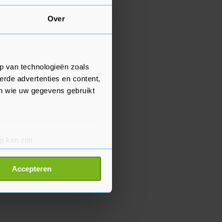
Over
p van technologieën zoals
erde advertenties en content,
en wie uw gegevens gebruikt
g kan zijn
erprinting)
t
detailgedeelte
in. U kunt uw
Accepteren
p onze cookiepagina kun je