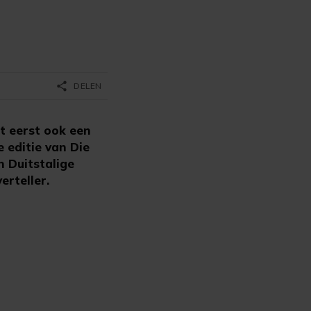
share
DELEN
t eerst ook een
e editie van Die
n Duitstalige
rteller.