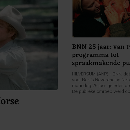
BNN 25 jaar: van t
programma tot
spraakmakende pu
omroep
HILVERSUM (ANP) - BNN, dat
voor Bart's Neverending Netw
maandag 25 jaar geleden opg
De publieke omroep werd o
Horse
augustus 1997 in het leven 
door Bart de Graaff, Gerard
Willem de Bois en Frank Tim
de fusie van BNN en VARA s
omroep inmiddels al een aant
bekend als BNNVARA.