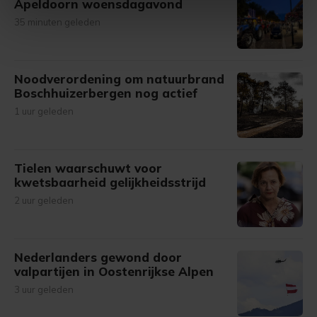
Apeldoorn woensdagavond
intrekken in de Cookieverklaring.
35 minuten geleden
Met cookies werkt onze website beter en wordt jouw
bezoek makkelijker en persoonlijker. Op
Noodverordening om natuurbrand
onze cookiepagina kun je ons cookiebeleid bekijken en je
Boschhuizerbergen nog actief
gemaakte keuze altijd wijzigen of intrekken.
1 uur geleden
Tielen waarschuwt voor
kwetsbaarheid gelijkheidsstrijd
2 uur geleden
Nederlanders gewond door
valpartijen in Oostenrijkse Alpen
3 uur geleden