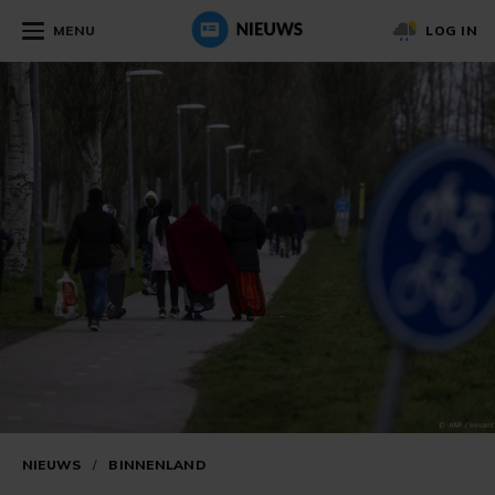
MENU
LOG IN
NIEUWS
/
BINNENLAND