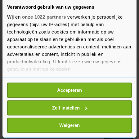
Verantwoord gebruik van uw gegevens
Wij en
onze 1022 partners
verwerken je persoonlijke
gegevens (bijv. uw IP-adres) met behulp van
technologieën zoals cookies om informatie op uw
apparaat op te slaan en te gebruiken met als doel
gepersonaliseerde advertenties en content, metingen aan
advertenties en content, inzicht in publiek en
productontwikkeling. U kunt kiezen wie uw gegevens
gebruikt en met welke doelen.
Meer uit Binnenland
Als u het toestaat, willen we ook graag:
Accepteren
Informatie verzamelen over uw geografische
Volgende week kans op hittegolf
locatie, die tot een paar meter nauwkeurig kan zijn
en maxima van 35 graden of hoger
Uw apparaat identificeren door het actief te
Zelf instellen
13 minuten geleden
scannen op specifieke eigenschappen (fingerprinting)
Lees meer over hoe uw persoonlijke gegevens worden
Weigeren
verwerkt en stel uw voorkeuren in het
detailgedeelte
in.
Politie verrast door boerenactie in
U kunt uw toestemming op elk moment wijzigen of