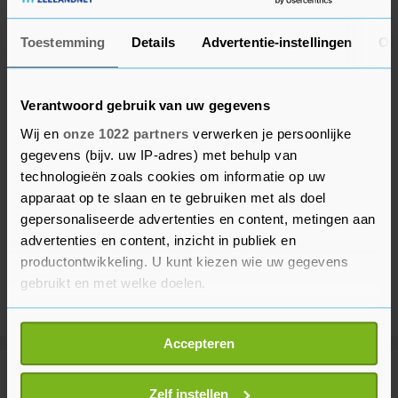
Toestemming
Details
Advertentie-instellingen
Ov
Verantwoord gebruik van uw gegevens
Wij en
onze 1022 partners
verwerken je persoonlijke
gegevens (bijv. uw IP-adres) met behulp van
technologieën zoals cookies om informatie op uw
apparaat op te slaan en te gebruiken met als doel
gepersonaliseerde advertenties en content, metingen aan
advertenties en content, inzicht in publiek en
productontwikkeling. U kunt kiezen wie uw gegevens
gebruikt en met welke doelen.
Als u het toestaat, willen we ook graag:
Accepteren
Informatie verzamelen over uw geografische
locatie, die tot een paar meter nauwkeurig kan zijn
Meer uit Sport
Uw apparaat identificeren door het actief te
Zelf instellen