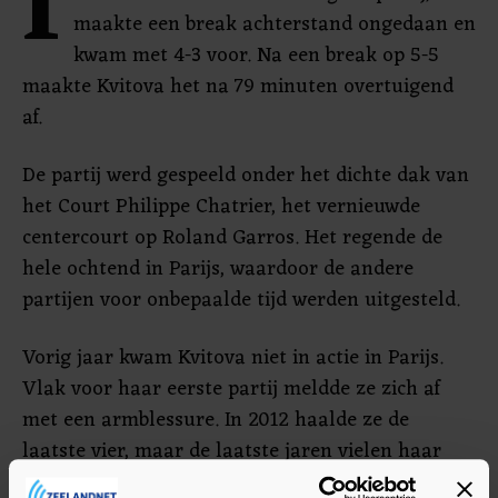
I
maakte een break achterstand ongedaan en
kwam met 4-3 voor. Na een break op 5-5
maakte Kvitova het na 79 minuten overtuigend
af.
De partij werd gespeeld onder het dichte dak van
het Court Philippe Chatrier, het vernieuwde
centercourt op Roland Garros. Het regende de
hele ochtend in Parijs, waardoor de andere
partijen voor onbepaalde tijd werden uitgesteld.
Vorig jaar kwam Kvitova niet in actie in Parijs.
Vlak voor haar eerste partij meldde ze zich af
met een armblessure. In 2012 haalde ze de
laatste vier, maar de laatste jaren vielen haar
resultaten wat tegen.